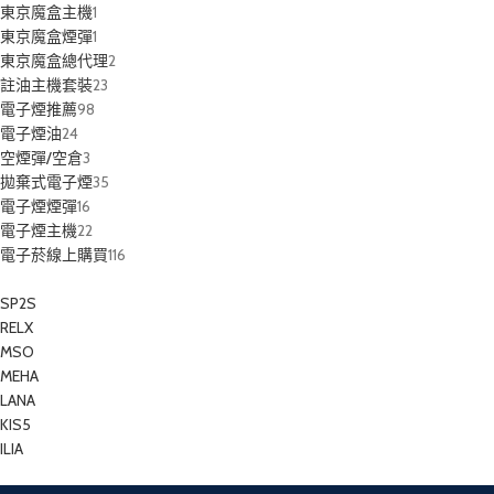
東京魔盒主機
1
東京魔盒煙彈
1
東京魔盒總代理
2
註油主機套裝
23
電子煙推薦
98
電子煙油
24
空煙彈/空倉
3
拋棄式電子煙
35
電子煙煙彈
16
電子煙主機
22
電子菸線上購買
116
SP2S
RELX
MSO
MEHA
LANA
KIS5
ILIA