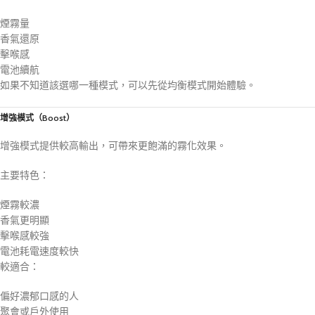
煙霧量
香氣還原
擊喉感
電池續航
如果不知道該選哪一種模式，可以先從均衡模式開始體驗。
增強模式（Boost）
增強模式提供較高輸出，可帶來更飽滿的霧化效果。
主要特色：
煙霧較濃
香氣更明顯
擊喉感較強
電池耗電速度較快
較適合：
偏好濃郁口感的人
聚會或戶外使用