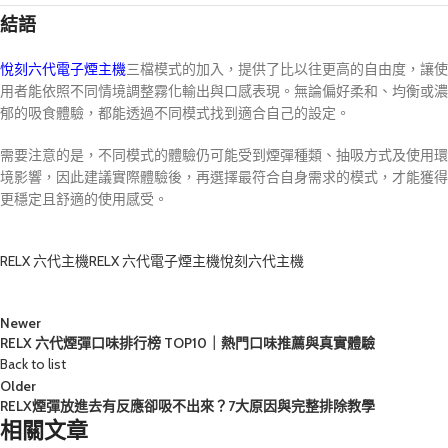
結語
悅刻六代電子煙主機
三檔模式的加入，提供了比以往更高的自由度，讓使
用者能依照不同情境調整霧化輸出與口感表現。無論偏好柔和、均衡或濃
郁的吸食體驗，都能透過不同模式找到適合自己的設定。
需要注意的是，不同模式的體驗仍可能受到煙彈種類、抽吸方式及使用環
境影響，因此建議實際體驗後，再選擇最符合自身需求的模式，才能獲得
更穩定且舒適的使用感受。
RELX 六代主機
RELX 六代電子煙主機
悅刻六代主機
Newer
RELX 六代煙彈口味排行榜 TOP10｜熱門口味推薦與真實體驗
Back to list
Older
RELX煙彈放進去有反應卻吸不出來？7大原因與完整排除教學
相關文章