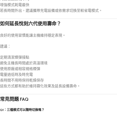
增強模式耗電最快
若長時間外出，建議攜帶充電設備或依需求切換至較省電模式。
如何延長悅刻六代使用壽命？
良好的使用習慣能讓主機維持穩定表現。
建議：
定期清潔煙彈接點
避免主機長時間處於高溫環境
使用原廠或相容規格煙彈
電量過低時及時充電
長時間不用時保持乾燥保存
這些方式都有助於維持霧化效果及延長設備壽命。
常見問題 FAQ
Q1：三檔模式可以隨時切換嗎？