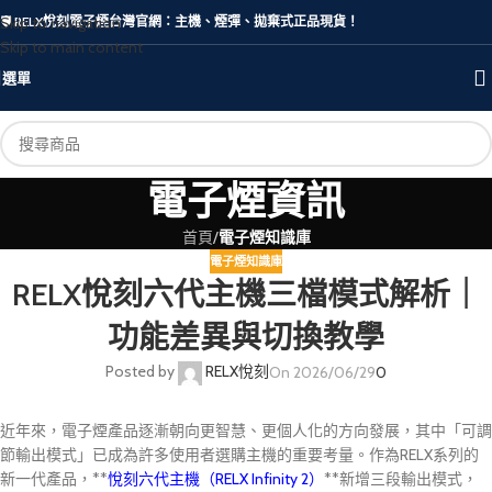
Skip to navigation
🛡️ RELX悅刻電子煙台灣官網：主機、煙彈、拋棄式正品現貨！
Skip to main content
選單
電子煙資訊
首頁
/
電子煙知識庫
電子煙知識庫
RELX悅刻六代主機三檔模式解析｜
功能差異與切換教學
Posted by
RELX悅刻
On 2026/06/29
0
近年來，電子煙產品逐漸朝向更智慧、更個人化的方向發展，其中「可調
節輸出模式」已成為許多使用者選購主機的重要考量。作為RELX系列的
新一代產品，**
悅刻六代主機（RELX Infinity 2）
**新增三段輸出模式，