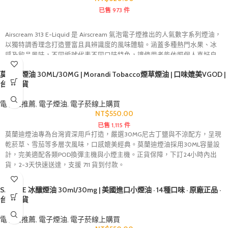
已售 973 件
Airscream 313 E-Liquid 是 Airscream 氣泡電子煙推出的人氣數字系列煙油，
以獨特調香理念打造豐富且具辨識度的風味體驗。涵蓋多種熱門水果、冰
感及飲品風味，不同編號代表不同口味特色，讓使用者能依照個人喜好自
由選擇。英國原裝進口品質保障，適用於多數開放式與注油式電子煙設
莫蘭迪煙油 30ML/30MG | Morandi Tobacco煙草煙油 | 口味媲美VGOD |
備。
台灣現貨
電子煙推薦
,
電子煙油
,
電子菸線上購買
NT$
550.00
已售 1,115 件
莫蘭迪煙油專為台灣資深用戶打造，嚴選30MG尼古丁鹽與不涼配方，呈現
乾菸草、雪茄等多層次風味，口感媲美經典。莫蘭迪煙油採用30ML容量設
計，完美適配各類POD換彈主機與小煙主機。正貨保障，下訂24小時內出
貨，2-3天快速送達，支援 711 貨到付款。
SAMELE 冰釀煙油 30ml/30mg | 美國進口小煙油 · 14種口味 · 原廠正品 ·
台灣現貨
電子煙推薦
,
電子煙油
,
電子菸線上購買