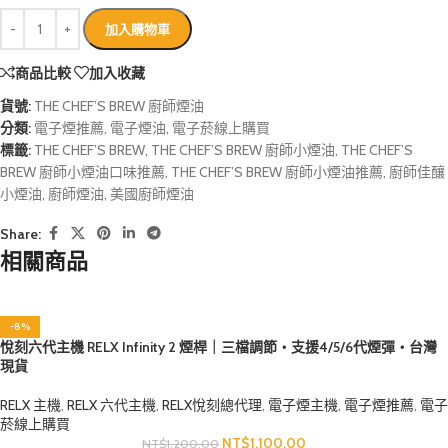
加入購物車
商品比較
加入收藏
貨號:
THE CHEF’S BREW 廚師煙油
分類:
電子煙推薦
,
電子煙油
,
電子菸線上購買
標籤:
THE CHEF’S BREW
,
THE CHEF’S BREW 廚師小煙油
,
THE CHEF’S
BREW 廚師小煙油口味推薦
,
THE CHEF’S BREW 廚師小煙油推薦
,
廚師佳釀
小煙油
,
廚師煙油
,
美國廚師煙油
Share:
相關商品
-8%
悅刻六代主機 RELX Infinity 2 煙桿｜三檔調節・支援4/5/6代煙彈・台灣
現貨
RELX 主機
,
RELX 六代主機
,
RELX悅刻總代理
,
電子煙主機
,
電子煙推薦
,
電子
菸線上購買
NT$
1,100.00
NT$
1,200.00