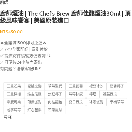
廚師
廚師煙油 | The Chef’s Brew 廚師佳釀煙油30ml | 頂
級風味饗宴 | 美國原裝進口
NT$
450.00
🔥全館滿1500即可免運🔥
✅ 7-11/全家配送 | 貨到付款
✅ 提供寄件編號方便查詢 🔍
✅ 訂購後24小時內寄出
有問題？聯繫客服LINE
三重芒果
蜜桃之戀
草莓聖代
三重葡萄
禄豆冰沙
酒香椰子
三重檸檬
維吉尼亞
焦糖椰子
莓莓快感
檸塔
荔荔西瓜
零度可樂
葡氣派對
肉桂麵包
夏日西瓜
冰咖派對
幸福草莓
咸寧莓莓
紅心芭樂
芒果鳳梨
清除