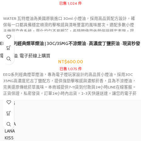
已售 1,024 件
WATER 瓦特煙油為美國原裝進口 30ml 小煙油，採用高品質配方設計，確
保每一口都具備穩定順滑的擊喉感與清晰豐富的風味層次。適配多數小煙
主機與空倉系統，霧化均勻不易糊芯，長時間使用依然保持穩定表現。提
供15種人氣口味選擇，涵蓋水果、清涼與經典風格，是追求口感還原與穩定
EEQ系列經典煙草煙油 | 30C/35MG不涼煙油 · 高濃度丁鹽菸油 · 現貨秒發
品質用戶的熱門煙油選擇。
電子煙油
,
電子菸線上購買
NT$
600.00
已售 1,075 件
EEQ系列經典煙草煙油，專為電子煙玩家設計的高品質小煙油。採用30C
35MG高濃度尼古丁鹽配方，提供強勁擊喉感與濃郁菸香，且為不涼煙油，
完美還原傳統菸草風味。本商城提供7-11貨到付款與24小時LINE在線客服。
正貨保證，私密發貨，訂單24小時內出貨，2-3天快速送達。讓您的電子菸
選購安心、省心。
SP2S
RELX
MSO
MEHA
LANA
KIS5