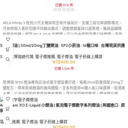
已售 974 件
RELX Infinity 2 悅刻六代主機採用全新升級設計，支援三段功率調節模式，
可依照個人喜好切換不同輸出模式，調整煙霧量與口感表現。機身延續簡
約時尚外觀，相容 RELX 4/5/6 代煙彈，可以自由搭配各種口味煙彈，享受
更豐富的換彈式電子煙體驗。
SP2S煙油 | 30ml/20mg丁鹽煙油 · SP2小菸油 · 16種口味 · 台灣現貨供應
SP2S思博瑞總代理
,
電子煙推薦
,
電子煙油
,
電子菸線上購買
NT$
400.00
已售 1,526 件
思博瑞 SP2S 煙油專為註油式電子煙設備打造，每瓶30ml容量搭配20mg丁
鹽配方，帶來柔順飽滿的風味體驗。全系列提供16種人氣口味選擇，從清爽
水果、沁涼冰感到經典風味應有盡有，滿足不同使用需求。煙油霧化穩
定、風味還原度高，適用於多數空倉煙彈與註油主機，是追求口感與品質
Airscream 313 E-Liquid 小煙油 | 氣泡電子煙數字系列煙油 | 英國進口 · 原
玩家的熱門煙油選擇。
裝正品
電子煙推薦
,
電子煙油
,
電子菸線上購買
NT$
620.00