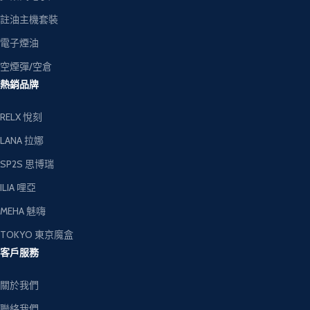
註油主機套裝
電子煙油
空煙彈/空倉
熱銷品牌
RELX 悅刻
LANA 拉娜
SP2S 思博瑞
ILIA 哩亞
MEHA 魅嗨
TOKYO 東京魔盒
客戶服務
關於我們
聯絡我們