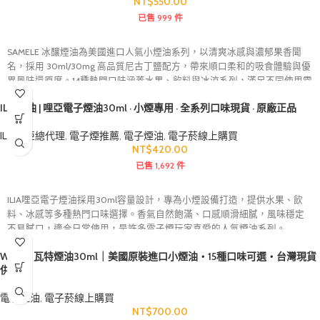
NT$
550.00
已售 999 件
SAMELE 冰釀煙油為美國進口人氣小煙油系列，以清爽冰感與濃郁果香聞
名，採用 30ml/30mg 高品質尼古丁鹽配方，帶來順口柔和的吸食體驗與優
異風味還原度。14種熱門口味涵蓋水果、飲料與冰涼系列，滿足不同使用需
求。適配多數小煙主機與空倉系統，霧化細膩、口感持久，是追求品質與
ILIA煙油 | 哩亞電子煙油30ml · 小煙專用 · 全系列口味現貨 · 原廠正品
風味表現玩家的熱門煙油選擇。
ILIA哩亞總代理
,
電子煙推薦
,
電子煙油
,
電子菸線上購買
NT$
420.00
已售 1,692 件
ILIA哩亞電子煙油採用30ml容量設計，專為小煙設備打造，提供水果、飲
料、冰感等多種熱門口味選擇。香氣自然飽滿、口感順滑細膩，風味穩定
不易膩口，適合日常使用，是許多電子煙玩家喜愛的人氣煙油系列。
WATER 瓦特煙油30ml｜美國原裝進口小煙油・15種口味可選・台灣現貨
供應
電子煙油
,
電子菸線上購買
NT$
700.00