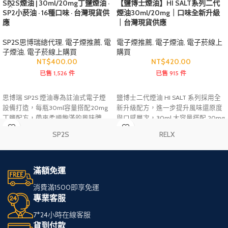
SP2S煙油 | 30ml/20mg丁鹽煙油 ·
【鹽博士煙油】HI SALT系列二代
SP2小菸油 · 16種口味 · 台灣現貨供
煙油30ml/20mg｜口味全新升級
應
｜台灣現貨供應
SP2S思博瑞總代理
,
電子煙推薦
,
電
電子煙推薦
,
電子煙油
,
電子菸線上
子煙油
,
電子菸線上購買
購買
NT$
400.00
NT$
420.00
已售 1,526 件
已售 915 件
思博瑞 SP2S 煙油專為註油式電子煙
鹽博士二代煙油 HI SALT 系列採用全
設備打造，每瓶30ml容量搭配20mg
新升級配方，進一步提升風味還原度
丁鹽配方，帶來柔順飽滿的風味體
與口感層次，30ml 大容量搭配 20mg
驗。全系列提供16種人氣口味選擇，
丁鹽濃度，兼顧風味表現與使用體
SP2S
RELX
從清爽水果、沁涼冰感到經典風味應
驗。涵蓋水果、飲品、薄荷等多種熱
有盡有，滿足不同使用需求。煙油霧
門口味，可搭配多款註油式電子煙設
化穩定、風味還原度高，適用於多數
備使用，滿足不同使用者的口感偏
空倉煙彈與註油主機，是追求口感與
好。
滿額免運
品質玩家的熱門煙油選擇。
消費滿1500即享免運
專業客服
7*24小時在線客服
貨到付款