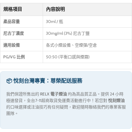
規格項目
內容說明
產品容量
30ml / 瓶
尼古丁濃度
30mg/ml (3%) 尼古丁鹽
適用設備
各式小煙設備、空煙彈/空倉
PG/VG 比例
50:50 (平衡口感與煙霧)
📦 悅刻台灣專賣：尊榮配送服務
我們保證所售出的
RELX 電子煙油
均為高品質正品。提供 24 小時
極速發貨，全台7-11超商取貨免運費活動進行中！若您對
悅刻煙油
的口味選擇或注油技巧有任何疑問，歡迎隨時聯絡我們的專業客服
團隊。