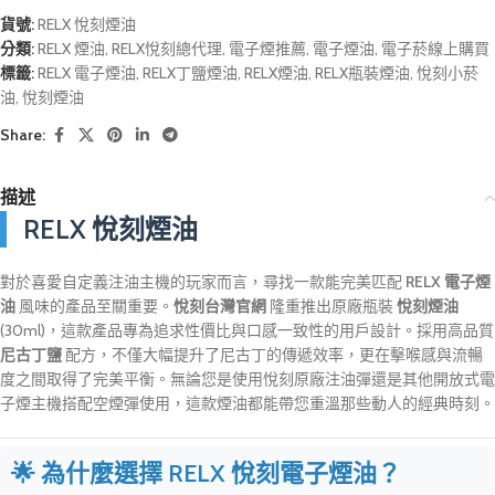
貨號:
RELX 悅刻煙油
分類:
RELX 煙油
,
RELX悅刻總代理
,
電子煙推薦
,
電子煙油
,
電子菸線上購買
標籤:
RELX 電子煙油
,
RELX丁鹽煙油
,
RELX煙油
,
RELX瓶裝煙油
,
悅刻小菸
油
,
悅刻煙油
Share:
描述
RELX 悅刻煙油
對於喜愛自定義注油主機的玩家而言，尋找一款能完美匹配
RELX 電子煙
油
風味的產品至關重要。
悅刻台灣官網
隆重推出原廠瓶裝
悅刻煙油
(30ml)，這款產品專為追求性價比與口感一致性的用戶設計。採用高品質
尼古丁鹽
配方，不僅大幅提升了尼古丁的傳遞效率，更在擊喉感與流暢
度之間取得了完美平衡。無論您是使用悅刻原廠注油彈還是其他開放式電
子煙主機搭配空煙彈使用，這款煙油都能帶您重溫那些動人的經典時刻。
🌟 為什麼選擇 RELX 悅刻電子煙油？