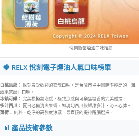
悅刻瓶裝煙油口味推薦
🍓 RELX 悅刻電子煙油人氣口味榜單
白桃烏龍：
悅刻最受歡迎的靈魂口味，是台灣市場中回購率極高的「雅
致果茶感」口味。
冰鎮可樂：
完美模擬氣泡感，極致涼感與可樂焦糖香的完美碰撞。
多汁西瓜：
夏日必備清爽果香，如現切西瓜般鮮甜多汁，沁人心脾。
薄荷：
純粹、乾淨的高強度涼感，最直接的提神醒腦選擇。
📊 產品技術參數