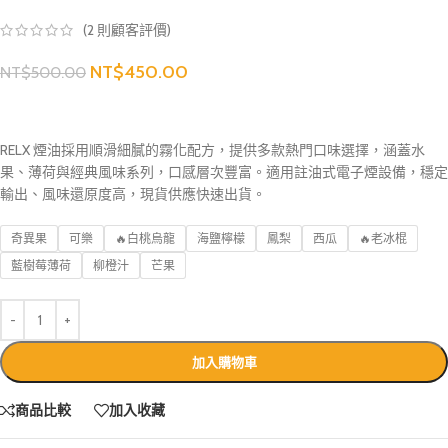
(
2
則顧客評價)
NT$
450.00
NT$
500.00
RELX 煙油採用順滑細膩的霧化配方，提供多款熱門口味選擇，涵蓋水
果、薄荷與經典風味系列，口感層次豐富。適用註油式電子煙設備，穩定
輸出、風味還原度高，現貨供應快速出貨。
奇異果
可樂
🔥白桃烏龍
海鹽檸檬
鳳梨
西瓜
🔥老冰棍
藍樹莓薄荷
柳橙汁
芒果
加入購物車
商品比較
加入收藏