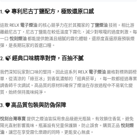
1. 💎 專利尼古丁鹽配方，極致還原口感
這款
RELX 電子煙油
的核心競爭力在於其獨家的
丁鹽煙油
技術。相比游
離鹼尼古丁，尼古丁鹽能在較低溫度下霧化，減少對喉嚨的過度刺激。每
一口
悅刻煙油
都能提供飽滿且細膩的霧化體驗，還原度直逼原廠預裝煙
彈，是長期玩家的首選口糧。
2. 🍃 經典口味精準對齊，百抽不膩
我們深知玩家對口味的堅持。因此這系列
RELX 電子煙油
嚴格對標熱銷榜
單，從清涼的「綠豆冰」到香氣濃郁的「經典菸草」，每一款都經過專業
調香師千次調試。高品質的原材料確保了煙油在存放過程中不易氧化變
質，始終保持風味純淨。
3. 🛡️ 高品質包裝與防偽保障
悅刻台灣專賣
提供之煙油皆採用食品級避光瓶裝，有效鎖住香氣，避免
陽光直射影響風味。瓶蓋設有兒童保護鎖，防止誤食。購買正品
悅刻煙
油
，讓您在享受霧化樂趣的同時，更能安心無虞。