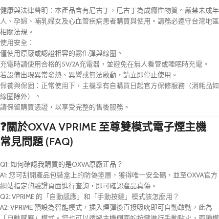
健康與法律聲明：本產品含有尼古丁，尼古丁為成癮性物質。嚴禁未成年
人、孕婦、哺乳婦女及心血管疾病患者購買與使用。請務必遵守台灣地區
相關法規。
使用安全：
僅使用原廠或認證相容的霧化彈與線圈。
充電時請使用合格的5V/2A充電器，並避免在無人看管或睡眠時充電。
若設備出現異常發熱、異響或無法啟動，請立即停止使用。
保養與保固：正常使用下，主機享有自購買日起官方保修服務（消耗品如
線圈除外）。
請保留購買憑證，以享受完整的售後服務。
❓關於
OXVA VPRIME 至尊雙模式電子煙主機
常見問題 (FAQ)
Q1: 如何確認我購買的是OXVA原廠正品？
A1: 您可刮開產品包裝盒上的防偽塗層，獲得唯一安全碼，並至OXVA官方
網站指定的驗證頁面進行查詢，即可確認產品真偽。
Q2: VPRIME 的「自動感應」和「手動按鍵」模式該怎麼用？
A2: VPRIME 預設為智能模式，插入煙彈後直接吸吮即可自動啟動，此為
「自動感應」模式。您也可以透過主機側面的按鍵進行手動點火，兩種模