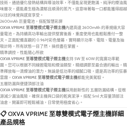
技術，通過優化發熱結構與導油效率，不僅能呈現更飽滿、純淨的煙油風
味層次，還能產生極為濃郁且順滑的蒸汽。這意味著每一口都能獲得超越
以往的味覺與感官享受。
2600mAh 巨量電池，搭配智慧彩屏
OXVA VPRIME 至尊雙模式電子煙主機
內建高達 2600mAh 的車規級大容
量電池，為持續高功率輸出提供堅實後盾，重度使用也能輕鬆應付一整
天。正面配備直觀的 0.96吋彩色螢幕，實時顯示功率、電阻、電量及抽
吸計時，所有狀態一目了然，操控盡在掌握。
精準調控，性能隨心所欲
OXVA VPRIME 至尊雙模式電子煙主機
支持 5W 至 60W 的寬廣功率範
圍。您可以根据不同線圈電阻和煙油類型，精細調節至最合適的輸出，精
準釋放每一滴煙油的潛力。無論是低功率的細膩口吸，還是高功率的狂暴
雲霧，
OXVA VPRIME 至尊雙模式電子煙主機
都能完美駕馭。
五層防漏與便捷頂部注油
OXVA VPRIME 至尊雙模式電子煙主機
採用創新性的 五層防漏結構，從根
源減少漏油風險，確保主機與口袋的乾爽潔淨。搭配 5ml 大容量頂部注
油倉，開蓋即可輕鬆補油，日常使用極度省心。
📋
OXVA VPRIME 至尊雙模式電子煙主機
詳細
產品規格