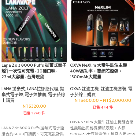
Lana Zolt 8000 Puffs 拋棄式電子
OXVA NeXlim 大蠻牛註油主機｜
煙 | 一次性可充電 · 20種口味 ·
40W高功率・雙網芯煙彈・
22ml大容量 · 台灣現貨
1500mAh大電量
LANA 拋棄式
,
LANA拉娜總代理
,
拋
OXVA 註油主機
,
註油主機套裝
,
電
棄式電子煙
,
電子煙推薦
,
電子菸線
子菸線上購買
上購買
NT$
600.00
–
NT$
2,000.00
NT$
320.00
已售 444 件
已售 1,740 件
OXVA NeXlim 大蠻牛註油主機結合高
LANA Zolt 8000 Puffs 拋棄式電子煙
性能輸出與優異續航表現，內建
結合約8000口續航、可充電設計與
1500mAh大容量電池，最高支援40W