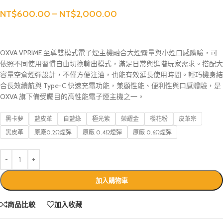
NT$
600.00
–
NT$
2,000.00
OXVA VPRIME 至尊雙模式電子煙主機融合大煙霧量與小煙口感體驗，可
依照不同使用習慣自由切換輸出模式，滿足日常與進階玩家需求。搭配大
容量空倉煙彈設計，不僅方便注油，也能有效延長使用時間。輕巧機身結
合長效續航與 Type-C 快速充電功能，兼顧性能、便利性與口感體驗，是
OXVA 旗下備受矚目的高性能電子煙主機之一。
黑卡夢
藍皮革
自藍綠
極光紫
榮耀金
櫻花粉
皮革宗
黑皮革
原廠0.2Ω煙彈
原廠 0.4Ω煙彈
原廠 0.6Ω煙彈
加入購物車
商品比較
加入收藏