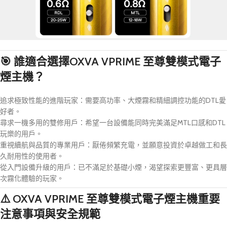
🎯 誰適合選擇
OXVA VPRIME 至尊雙模式電子
煙主機
？
追求極致性能的進階玩家：需要高功率、大煙霧和精細調控功能的DTL愛
好者。
尋求一機多用的雙修用戶：希望一台設備能同時完美滿足MTL口感和DTL
玩樂的用戶。
重視續航與品質的專業用戶：厭倦頻繁充電，並願意投資於卓越做工和長
久耐用性的使用者。
從入門設備升級的用戶：已不滿足於基礎小煙，渴望探索更豐富、更具層
次霧化體驗的玩家。
⚠️
OXVA VPRIME 至尊雙模式電子煙主機
重要
注意事項與安全規範