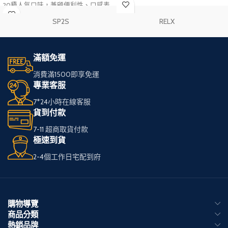
20種人氣口味，兼顧便利性、口感表
智慧功率輸出，可滿足不同使用習慣
現與長效使用體驗。一次性免維護設
與口感需求。搭配雙網芯煙彈技術，
SP2S
RELX
計讓使用更加輕鬆，無論日常使用或
霧化更加均勻細膩，充分釋放煙油風
外出攜帶，都能享受穩定順暢的霧化
味層次，帶來濃郁順暢的吸食體驗，
體驗，是兼具實用性與便利性的熱門
是追求續航與口感表現玩家的人氣註
拋棄式電子煙選擇。
油式電子煙主機。
滿額免運
消費滿1500即享免運
專業客服
7*24小時在線客服
貨到付款
7-11 超商取貨付款
極速到貨
2-4個工作日宅配到府
購物導覽
商品分類
熱銷品牌