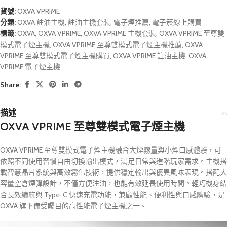
貨號:
OXVA VPRIME
分類:
OXVA 註油主機
,
註油主機套裝
,
電子煙推薦
,
電子菸線上購買
標籤:
OXVA
,
OXVA VPRIME
,
OXVA VPRIME 主機套裝
,
OXVA VPRIME 至尊雙
模式電子煙主機
,
OXVA VPRIME 至尊雙模式電子煙主機推薦
,
OXVA
VPRIME 至尊雙模式電子煙主機購買
,
OXVA VPRIME 註油主機
,
OXVA
VPRIME 電子煙主機
Share:
描述
OXVA VPRIME 至尊雙模式電子煙主機
OXVA VPRIME 至尊雙模式電子煙主機融合大煙霧量與小煙口感體驗，可
依照不同使用習慣自由切換輸出模式，滿足日常與進階玩家需求。主機搭
載智慧晶片系統與高效霧化技術，提供穩定輸出與優異風味表現。搭配大
容量空倉煙彈設計，不僅方便注油，也能有效延長使用時間。輕巧機身結
合長效續航與 Type-C 快速充電功能，兼顧性能、便利性與口感體驗，是
OXVA 旗下備受矚目的高性能電子煙主機之一。