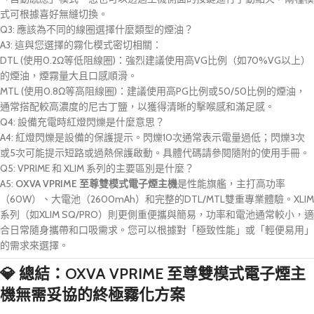
式可根據喜好無縫切換。
Q3: 應該為不同的線圈選擇什麼類型的煙油？
A3: 這與您選擇的霧化模式密切相關：
DTL (使用0.2Ω等低阻線圈)：強烈建議使用高VG比例（如70%VG以上）
的煙油，煙霧量大且口感順滑。
MTL (使用0.8Ω等高阻線圈)：建議使用高PG比例或50/50比例的煙油，
通常搭配較高濃度的尼古丁鹽，以獲得清晰的擊喉感和滿足感。
Q4: 設備充電時紅燈閃爍是什麼意思？
A4: 紅燈閃爍是設備的保護提示。閃爍10次通常表示電量過低；閃爍3次
或5次可能提示短路或過熱保護啟動。具體代碼請參閱隨附的使用手冊。
Q5: VPRIME 和 XLIM 系列的主要區別是什麼？
A5:
OXVA VPRIME 至尊雙模式電子煙主機
是性能旗艦，主打高功率
（60W）、大電池（2600mAh）和完整的DTL/MTL雙重專業體驗。XLIM
系列（如XLIM SQ/PRO）則更側重便攜與簡易，功率和電池通常較小，適
合日常隨身攜帶和口吸需求。您可以根據對「極致性能」或「輕便易用」
的需求來選擇。
💎 總結：
OXVA VPRIME 至尊雙模式電子煙主
機
無需妥協的終極霧化方案