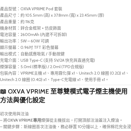
產品型號：OXVA VPRIME Pod 套裝
產品尺寸：約 105.5mm (高) x 37.8mm (寬) x 23.45mm (厚)
產品重量：約 116克
機身材質：鋅合金框架 + 仿皮飾面
電池容量：2600mAh (內建不可拆卸)
輸出功率：5W – 60W 可調
顯示螢幕：0.96吋 TFT 彩色螢幕
輸出模式：自動感應吸氣 / 手動按鍵
充電介面：USB Type-C (支持 5V/2A 快充與直通充電)
煙彈容量：5.0ml (標準版) / 2.0ml (TPD合規版)
包裝內容：VPRIME主機 x1、專用霧化彈 x1、Unitech 2.0 線圈 (0.2Ω) x1、
Unitech 2.0 線圈 (0.4Ω) x1、Type-C充電線 x1、使用手冊 x1。
📖
OXVA VPRIME 至尊雙模式電子煙主機
使用
方法與優化設定
初次使用與注油
– 將
OXVA VPRIME專用
煙彈從主機拔出，打開頂部注油蓋注入煙油。
– 關鍵步驟：新線圈首次注油後，務必靜置 10分鐘以上，確保棉花完全浸