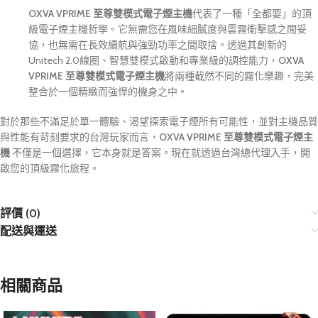
OXVA VPRIME 至尊雙模式電子煙主機
代表了一種「全都要」的頂
級電子煙主機哲學。它無需您在風味細膩度與雲霧衝擊感之間妥
協，也無需在長效續航與強勁功率之間取捨。透過其創新的
Unitech 2.0線圈、智慧雙模式啟動和專業級的調控能力，
OXVA
VPRIME 至尊雙模式電子煙主機
將兩種截然不同的霧化樂趣，完美
整合於一個精緻而強悍的機身之中。
對於那些不滿足於單一體驗、渴望探索電子煙所有可能性，並對主機品質
與性能有苛刻要求的台灣玩家而言，
OXVA VPRIME 至尊雙模式電子煙主
機
不僅是一個選擇，它本身就是答案。現在就透過台灣總代理入手，開
啟您的頂級霧化旅程。
評價 (0)
配送與運送
相關商品