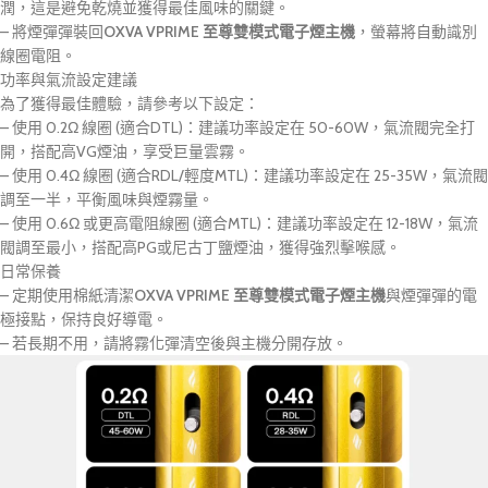
潤，這是避免乾燒並獲得最佳風味的關鍵。
– 將煙彈彈裝回
OXVA VPRIME 至尊雙模式電子煙主機
，螢幕將自動識別
線圈電阻。
功率與氣流設定建議
為了獲得最佳體驗，請參考以下設定：
– 使用 0.2Ω 線圈 (適合DTL)：建議功率設定在 50-60W，氣流閥完全打
開，搭配高VG煙油，享受巨量雲霧。
– 使用 0.4Ω 線圈 (適合RDL/輕度MTL)：建議功率設定在 25-35W，氣流閥
調至一半，平衡風味與煙霧量。
– 使用 0.6Ω 或更高電阻線圈 (適合MTL)：建議功率設定在 12-18W，氣流
閥調至最小，搭配高PG或尼古丁鹽煙油，獲得強烈擊喉感。
日常保養
– 定期使用棉紙清潔
OXVA VPRIME 至尊雙模式電子煙主機
與煙彈彈的電
極接點，保持良好導電。
– 若長期不用，請將霧化彈清空後與主機分開存放。