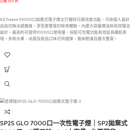
已售 969 件
ICE Freeze 10000口拋棄式電子煙主打獨特可調涼度功能，可依個人喜好
自由切換冰感層級，享受更豐富的吸食體驗。內建大容量煙油與高效電池
設計，最高約可提供10000口使用量，搭配可充電功能有效延長續航表
現。多款水果、冰感及飲品口味可供選擇，風味飽滿且層次豐富。
SP2S GLO 7000口一次性電子煙｜SP2拋棄式