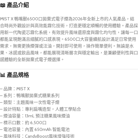
📖 產品介紹
MIST X 鴨嘴獸6500口拋棄式電子煙為2026年全新上市的人氣產品，結
合時尚外觀設計與高效能霧化技術，打造更穩定順暢的使用體驗。產品採
用新一代陶瓷芯霧化系統，有效提升風味還原度與霧化均勻性，讓每一口
都能呈現飽滿且細膩的口感表現。6500口大容量續航設計滿足日常使用
需求，無需更換煙彈或注油，開封即可使用，操作簡單便利。無論是水
果、冰感或飲品風味，都能展現清晰層次與穩定輸出，是兼顧便利性與口
感體驗的全新拋棄式電子煙選擇。
📊 產品規格
– 品牌：MIST X
– 系列：鴨嘴獸拋棄式糖果系列
– 類型：主題風味一次性電子煙
– 設計特點：專利扁嘴造型，人體工學貼合
– 煙油容量：13mL 預注糖果風味煙油
– 標示口數：約 6,500口
– 電池容量：內置 650mAh 智能電池
– 風味科技：CandyBoost風味增強技術