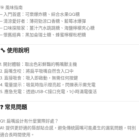
🎯 風味指南
– 入門首選：可樂爆炸糖、綜合水果QQ糖
– 清涼愛好者：薄荷勁涼口香糖、藍莓冰爆彈
– 口味探險家：薑汁汽水跳跳糖、海鹽檸檬夾心糖
– 懷舊經典：黑加侖瑞士糖、蜂蜜檸檬枇杷糖
🔧 使用說明
1. 開封體驗：取出色彩鮮豔的鴨嘴獸主機
2. 扁嘴含咬：將扁平吸嘴自然含入口中
3. 直接吸食：吸入即啟動，無需任何按鍵
4. 電量提示：吸氣時指示燈亮起，閃爍表示需充電
5. 應急充電：透過USB-C接口充電，1小時滿電復活
❓ 常見問題
Q1: 扁嘴設計有什麼實際好處？
A1: 提供更舒適的唇部貼合感，避免傳統圓嘴可能產生的漏氣問題，特別
適合長時間使用。