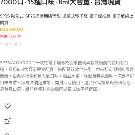
7000口 · 15種口味 · 8ml大容量 · 台灣現貨
SP2S 拋棄式
,
SP2S思博瑞總代理
,
拋棄式電子煙
,
電子煙推薦
,
電子菸線上
購買
NT$
350.00
已售 1,748 件
SP2S GLO 7000口一次性電子煙專為追求便利與長效續航的使用者打
造，採用8ml大容量煙油配置，搭配高效霧化技術，帶來穩定順暢的吸食
體驗。全系列提供15種人氣口味，涵蓋水果、冰感及特色風味，滿足不同
口味需求。無需注油免維護，開封即可使用，適合日常攜帶與外出使用，
是兼具口感、續航與便利性的熱門拋棄式電子煙選擇。