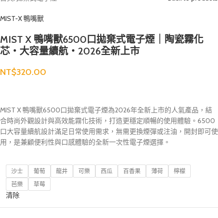
MIST-X 鴨嘴獸
MIST X 鴨嘴獸6500口拋棄式電子煙｜陶瓷霧化
芯・大容量續航・2026全新上市
NT$
320.00
MIST X 鴨嘴獸6500口拋棄式電子煙為2026年全新上市的人氣產品，結
合時尚外觀設計與高效能霧化技術，打造更穩定順暢的使用體驗。6500
口大容量續航設計滿足日常使用需求，無需更換煙彈或注油，開封即可使
用，是兼顧便利性與口感體驗的全新一次性電子煙選擇。
沙士
葡萄
龍井
可樂
西瓜
百香果
薄荷
檸檬
芭樂
草莓
清除