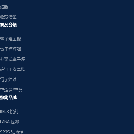
結賬
收藏清單
商品分類
電子煙主機
電子煙煙彈
拋棄式電子煙
註油主機套裝
電子煙油
空煙彈/空倉
熱銷品牌
RELX 悅刻
LANA 拉娜
SP2S 思博瑞