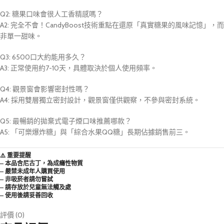
Q2: 糖果口味會很人工香精感嗎？
A2: 完全不會！CandyBoost技術重點在還原「真實糖果的風味記憶」，而
非單一甜味。
Q3: 6500口大約能用多久？
A3: 正常使用約7-10天，具體取決於個人使用頻率。
Q4: 觀景窗會影響密封性嗎？
A4: 採用雙層獨立密封設計，觀景窗僅供觀察，不參與密封系統。
Q5: 最暢銷的拋棄式電子煙口味推薦哪款？
A5: 「可樂爆炸糖」與「綜合水果QQ糖」長期佔據銷售前三。
⚠️ 重要提醒
– 本品含尼古丁，為成癮性物質
– 嚴禁未成年人購買使用
– 非吸菸者請勿嘗試
– 請存放於兒童無法觸及處
– 使用後請妥善回收
評價 (0)