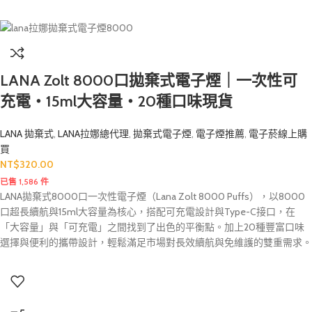
LANA Zolt 8000口拋棄式電子煙｜一次性可
充電・15ml大容量・20種口味現貨
LANA 拋棄式
,
LANA拉娜總代理
,
拋棄式電子煙
,
電子煙推薦
,
電子菸線上購
買
NT$
320.00
已售 1,586 件
LANA拋棄式8000口一次性電子煙（Lana Zolt 8000 Puffs），以8000
口超長續航與15ml大容量為核心，搭配可充電設計與Type-C接口，在
「大容量」與「可充電」之間找到了出色的平衡點。加上20種豐富口味
選擇與便利的攜帶設計，輕鬆滿足市場對長效續航與免維護的雙重需求。