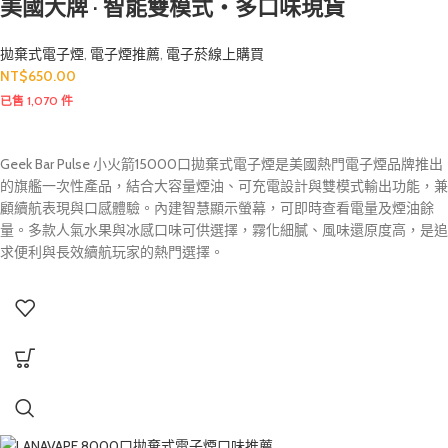
美國大牌 · 智能雙模式・多口味現貨
拋棄式電子煙
,
電子煙推薦
,
電子菸線上購買
NT$
650.00
已售 1,070 件
Geek Bar Pulse 小火箭15000口拋棄式電子煙是美國熱門電子煙品牌推出
的旗艦一次性產品，結合大容量煙油、可充電設計與雙模式輸出功能，兼
顧續航表現與口感體驗。內建智慧顯示螢幕，可即時查看電量及煙油餘
量。多款人氣水果與冰感口味可供選擇，霧化細膩、風味還原度高，是追
求便利與長效續航玩家的熱門選擇。