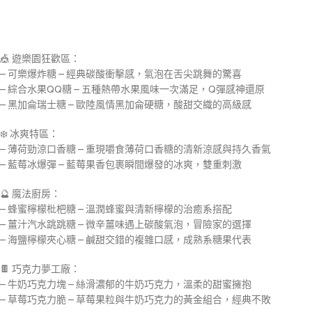
🎪 遊樂園狂歡區：
– 可樂爆炸糖 – 經典碳酸衝擊感，氣泡在舌尖跳舞的驚喜
– 綜合水果QQ糖 – 五種熱帶水果風味一次滿足，Q彈感神還原
– 黑加侖瑞士糖 – 歐陸風情黑加侖硬糖，酸甜交織的高級感
❄️ 冰爽特區：
– 薄荷勁涼口香糖 – 重現嚼食薄荷口香糖的清新涼感與持久香氣
– 藍莓冰爆彈 – 藍莓果香包裹瞬間爆發的冰爽，雙重刺激
🔮 魔法廚房：
– 蜂蜜檸檬枇杷糖 – 溫潤蜂蜜與清新檸檬的治癒系搭配
– 薑汁汽水跳跳糖 – 微辛薑味遇上碳酸氣泡，冒險家的選擇
– 海鹽檸檬夾心糖 – 鹹甜交錯的複雜口感，成熟系糖果代表
🍫 巧克力夢工廠：
– 牛奶巧克力塊 – 絲滑濃郁的牛奶巧克力，溫柔的甜蜜擁抱
– 草莓巧克力脆 – 草莓果粒與牛奶巧克力的黃金組合，經典不敗