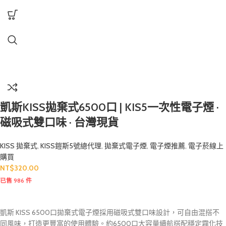
凱斯KISS拋棄式6500口 | KIS5一次性電子煙 ·
磁吸式雙口味 · 台灣現貨
KISS 拋棄式
,
KISS鎧斯5號總代理
,
拋棄式電子煙
,
電子煙推薦
,
電子菸線上
購買
NT$
320.00
已售 986 件
凱斯 KISS 6500口拋棄式電子煙採用磁吸式雙口味設計，可自由混搭不
同風味，打造更豐富的使用體驗。約6500口大容量續航搭配穩定霧化技