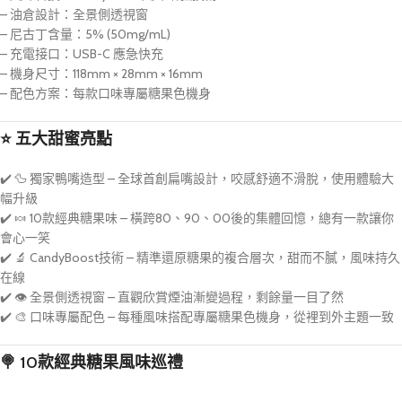
– 油倉設計：全景側透視窗
– 尼古丁含量：5% (50mg/mL)
– 充電接口：USB-C 應急快充
– 機身尺寸：118mm × 28mm × 16mm
– 配色方案：每款口味專屬糖果色機身
⭐ 五大甜蜜亮點
✔️ 🦆 獨家鴨嘴造型 – 全球首創扁嘴設計，咬感舒適不滑脫，使用體驗大
幅升級
✔️ 🍬 10款經典糖果味 – 橫跨80、90、00後的集體回憶，總有一款讓你
會心一笑
✔️ 🔬 CandyBoost技術 – 精準還原糖果的複合層次，甜而不膩，風味持久
在線
✔️ 👁️ 全景側透視窗 – 直觀欣賞煙油漸變過程，剩餘量一目了然
✔️ 🎨 口味專屬配色 – 每種風味搭配專屬糖果色機身，從裡到外主題一致
🍭 10款經典糖果風味巡禮