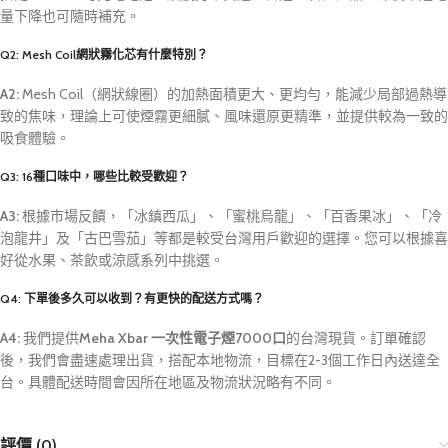
量下降也可隨時補充。
Q2: Mesh Coil網狀霧化芯有什麼特別？
A2:
Mesh Coil（網狀線圈）的加熱面積更大、更均勻，能減少局部過熱導
致的焦味，理論上可使煙霧更細膩、風味還原更精準，並提供較為一致的
吸食體驗。
Q3: 16種口味中，哪些比較受歡迎？
A3:
根據市場反饋，「冰鎮西瓜」、「蜜桃烏龍」、「百香果冰」、「冷
泡龍井」及「古巴雪茄」等都是較受台灣用戶歡迎的選擇。您可以根據喜
好從水果、茶飲或涼感系列中挑選。
Q4: 下單後多久可以收到？有更快的配送方式嗎？
A4:
我們提供
Meha Xbar 一次性電子煙7000口
的台灣現貨。訂單確認
後，我們會盡速處理出貨，搭配本地物流，目標在2-3個工作日內送達全
台。具體配送時間會因所在地區及物流狀況略有不同。
評價 (0)