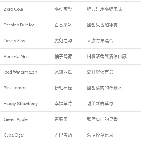
Zero Cola
零度可樂
經典汽水零糖風味
Passion Fruit Ice
百香果冰
酸甜果香加冰爽
Devil’s Kiss
魔鬼之吻
大膽莓果混合
Pomelo Mint
柚子薄荷
柑橘清香與清涼口感
Iced Watermelon
冰鎮西瓜
夏日解渴首選
Pink Lemon
粉紅檸檬
酸甜清爽的檸檬水
Happy Strawberry
幸福草莓
甜美新鮮草莓
Green Apple
青蘋果
酸脆爽口的果香
Cuba Cigar
古巴雪茄
濃厚煙草氣息