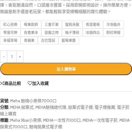
擇，香氣飽滿自然，口感層次豐富。採用即開即用設計，操作簡單方便，
無論是新手還是老玩家，都能輕鬆享受順暢細膩的霧化體驗。
紅心芭樂
莓果廚師
三重芒果
蜜桃烏龍
青提葡萄
冷泡龍井
零度可樂
百香果冰
惡魔之吻
柚子薄荷
冰鎮西瓜
粉紅檸檬
幸福草莓
青蘋果
古巴雪茄
藍莓果醬
加入購物車
商品比較
加入收藏
貨號:
Meha 魅嗨小黑條7000口
分類:
MEHA 拋棄式
,
MEHA魅嗨總代理
,
拋棄式電子煙
,
電子煙推薦
,
電子菸
線上購買
標籤:
Meha Xbar小黑條
,
MEHA一次性7000口
,
MEHA一次性電子菸
,
MEHA
拋棄式7000口
,
魅嗨拋棄式電子煙