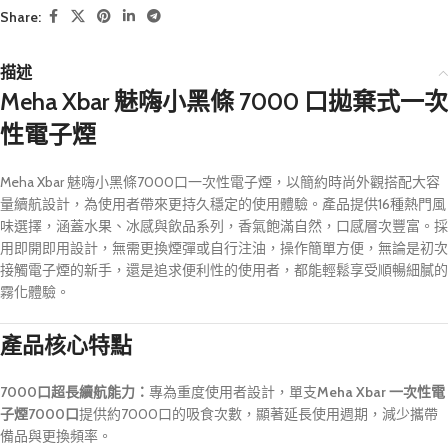
Share:
描述
Meha Xbar 魅嗨小黑條 7000 口拋棄式一次
性電子煙
Meha Xbar 魅嗨小黑條7000口一次性電子煙，以簡約時尚外觀搭配大容
量續航設計，為使用者帶來更持久穩定的使用體驗。產品提供16種熱門風
味選擇，涵蓋水果、冰感與飲品系列，香氣飽滿自然，口感層次豐富。採
用即開即用設計，無需更換煙彈或自行注油，操作簡單方便，無論是初次
接觸電子煙的新手，還是追求便利性的使用者，都能輕鬆享受順暢細膩的
霧化體驗。
產品核心特點
7000口超長續航能力：
專為重度使用者設計，單支
Meha Xbar 一次性電
子煙7000口
提供約7000口的吸食次數，顯著延長使用週期，減少攜帶
備品與更換頻率。