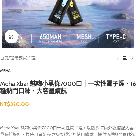
Click to enlarge
首頁
/
拋棄式電子煙
MEHA
Meha Xbar 魅嗨小黑條7000口｜一次性電子煙・16
種熱門口味・大容量續航
NT$
320.00
Meha Xbar 魅嗨小黑條7000口一次性電子煙，以簡約時尚外觀搭配大容
量續航設計，為使用者帶來更持久穩定的使用體驗。提供16種熱門風味選