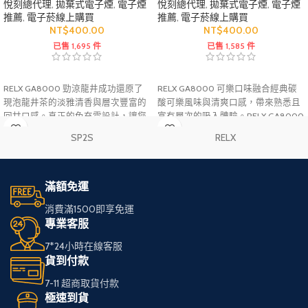
悅刻總代理
,
拋棄式電子煙
,
電子煙
悅刻總代理
,
拋棄式電子煙
,
電子煙
推薦
,
電子菸線上購買
推薦
,
電子菸線上購買
NT$
400.00
NT$
400.00
已售 1,695 件
已售 1,585 件
RELX GA8000 勁涼龍井成功還原了
RELX GA8000 可樂口味融合經典碳
現泡龍井茶的淡雅清香與層次豐富的
酸可樂風味與清爽口感，帶來熟悉且
回甘口感。真正的免充電設計，讓您
富有層次的吸入體驗。RELX GA8000
在忙碌之餘隨時享受一抹沁人心脾的
系列採用大容量設計與輕巧機身，開
SP2S
RELX
茶韻。內置 17mL 大容量原廠煙油，
封即可使用，適合喜愛飲料系風味的
確保每一支 RELX GA8000 都能穩定
使用者選擇。
輸出約 8000 口的精緻體驗。
滿額免運
消費滿1500即享免運
專業客服
7*24小時在線客服
貨到付款
7-11 超商取貨付款
極速到貨