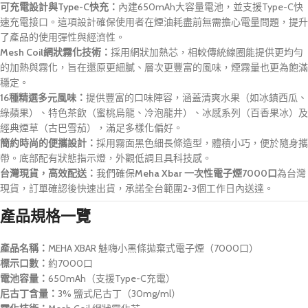
可充電設計與Type-C快充：
內建650mAh大容量電池，並支援Type-C快
速充電接口。這項設計確保使用者在煙油耗盡前無需擔心電量問題，提升
了產品的使用彈性與經濟性。
Mesh Coil網狀霧化技術：
採用網狀加熱芯，相較傳統線圈能提供更均勻
的加熱與霧化，旨在還原更細膩、層次更豐富的風味，煙霧量也更為飽滿
穩定。
16種精選多元風味：
提供豐富的口味陣容，涵蓋清爽水果（如冰鎮西瓜、
綠蘋果）、特色茶飲（蜜桃烏龍、冷泡龍井）、冰感系列（百香果冰）及
經典煙草（古巴雪茄），滿足多樣化偏好。
簡約時尚的便攜設計：
採用霧面黑色細長條造型，體積小巧，便於隨身攜
帶。底部配有狀態指示燈，外觀低調且具科技感。
台灣現貨，高效配送：
我們確保
Meha Xbar 一次性電子煙7000口
為台灣
現貨，訂單確認後快速出貨，承諾全台範圍2-3個工作日內送達。
產品規格一覽
產品名稱：
MEHA XBAR 魅嗨小黑條拋棄式電子煙（7000口）
標示口數：
約7000口
電池容量：
650mAh（支援Type-C充電）
尼古丁含量：
3% 鹽式尼古丁（30mg/ml）