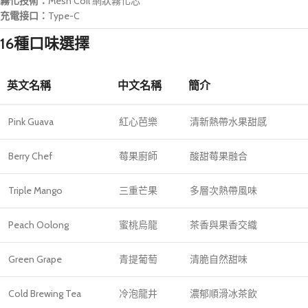
霧化技術：
Mesh Coil 網狀霧化芯
充電接口：
Type-C
16種口味選擇
英文名稱
中文名稱
簡介
Pink Guava
紅心芭樂
清新熱帶水果甜感
Berry Chef
莓果廚師
酸甜莓果融合
Triple Mango
三重芒果
多層次熱帶風味
Peach Oolong
蜜桃烏龍
茶香與果香交織
Green Grape
青提葡萄
清脆自然甜味
Cold Brewing Tea
冷泡龍井
濃郁順滑冰茶飲