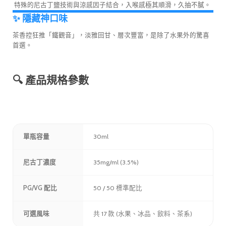
特殊的尼古丁鹽技術與涼感因子結合，入喉感極其順滑，久抽不膩。
✨ 隱藏神口味
茶香控狂推「鐵觀音」，淡雅回甘、層次豐富，是除了水果外的驚喜
首選。
🔍 產品規格參數
單瓶容量
30ml
尼古丁濃度
35mg/ml (3.5%)
PG/VG 配比
50 / 50 標準配比
可選風味
共 17 款 (水果、冰品、飲料、茶系)