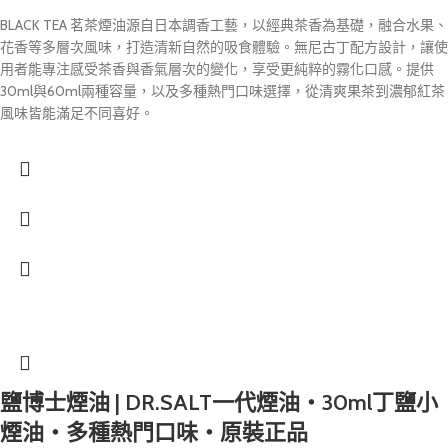
BLACK TEA 茗茶煙油源自日本調香工藝，以經典茶香為基礎，融合水果、
花香等多層次風味，打造清新自然的吸食體驗。無尼古丁配方設計，讓使
用者能專注感受茶香與香氣層次的變化，享受更純粹的霧化口感。提供
30ml與60ml兩種容量，以及多種熱門口味選擇，從清爽果茶到濃郁紅茶
風味皆能滿足不同喜好。
鹽博士煙油 | DR.SALT一代煙油・30ml丁鹽小
煙油・多種熱門口味・原裝正品