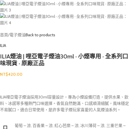
首頁
/
電子煙油
Back to products
ILIA
ILIA煙油 | 哩亞電子煙油30ml · 小煙專用 · 全系列口
味現貨 · 原廠正品
NT$
420.00
ILIA哩亞電子煙油採用30ml容量設計，專為小煙設備打造，提供水果、飲
料、冰感等多種熱門口味選擇。香氣自然飽滿、口感順滑細膩，風味穩定
不易膩口，適合日常使用，是許多電子煙玩家喜愛的人氣煙油系列。
葡萄 – 涼
,
百香果 – 涼
,
紅心芭樂 – 涼
,
冰川薄荷 – 涼
,
三重芒果 –
口