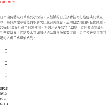
已售 1,118 件
日本油侍藝妓菸草系列小煙油，以細膩的日式調香技術打造經典菸草風
味，將醇厚煙草香氣與多層次口感完美融合，呈現自然順口的吸食體驗。
30ml容量設計適合日常使用，系列涵蓋多款特色口味，從經典原味菸草
到帶有堅果、焦糖及木質調風格的進階風味皆有提供，是許多玩家長期回
購的人氣日系煙油系列。
SP2S
RELX
MSO
MEHA