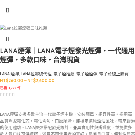
LANA煙彈｜LANA電子煙發光煙彈・一代通用
煙彈・多款口味・台灣現貨
LANA 煙彈
,
LANA拉娜總代理
,
電子煙推薦
,
電子煙煙彈
,
電子菸線上購買
NT$
260.00
–
NT$
2,600.00
已售 3,222 件
LANA煙彈支援多數主流一代電子煙主機，安裝簡單、相容性高。採用高
品質陶瓷霧化芯，霧化均勻、口感順滑，能穩定還原煙油風味，帶來舒適
的使用體驗。LANA煙彈搭配發光設計，兼具實用性與辨識度，並提供多
款人氣口味可供選擇，滿足不同使用者的喜好，是兼具口感、便利性與高