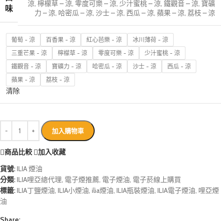
涼
,
檸檬草 – 涼
,
零度可樂 – 涼
,
少汁蜜桃 – 涼
,
鐵觀音 – 涼
,
寶礦
味
力 – 涼
,
哈密瓜 – 涼
,
沙士 – 涼
,
西瓜 – 涼
,
蘋果 – 涼
,
荔枝 – 涼
葡萄 - 涼
百香果 - 涼
紅心芭樂 - 涼
冰川薄荷 - 涼
三重芒果 - 涼
檸檬草 - 涼
零度可樂 - 涼
少汁蜜桃 - 涼
鐵觀音 - 涼
寶礦力 - 涼
哈密瓜 - 涼
沙士 - 涼
西瓜 - 涼
蘋果 - 涼
荔枝 - 涼
清除
加入購物車
商品比較
加入收藏
貨號:
ILIA 煙油
分類:
ILIA哩亞總代理
,
電子煙推薦
,
電子煙油
,
電子菸線上購買
標籤:
ILIA丁鹽煙油
,
ILIA小煙油
,
ilia煙油
,
ILIA瓶裝煙油
,
ILIA電子煙油
,
哩亞煙
油
Share: