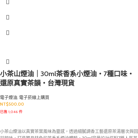
小茶山煙油｜30ml茶香系小煙油・7種口味・
還原真實茶韻・台灣現貨
電子煙油
,
電子菸線上購買
NT$
500.00
已售 1,046 件
小茶山煙油以真實茶葉風味為靈感，透過細膩調香工藝還原茶湯層次與回
甘韻味，打造獨具特色的茶香系煙油體驗。30ml容量設計搭配7種人氣茶