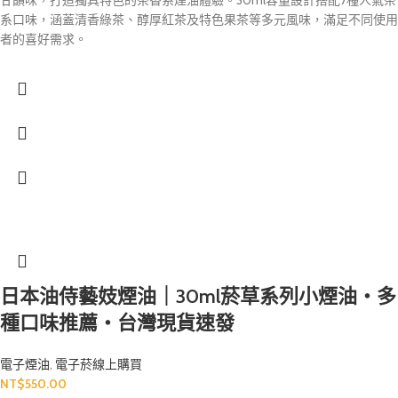
系口味，涵蓋清香綠茶、醇厚紅茶及特色果茶等多元風味，滿足不同使用
者的喜好需求。
日本油侍藝妓煙油｜30ml菸草系列小煙油・多
種口味推薦・台灣現貨速發
電子煙油
,
電子菸線上購買
NT$
550.00