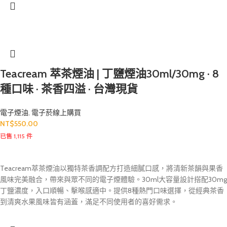
Teacream 萃茶煙油 | 丁鹽煙油30ml/30mg · 8
種口味 · 茶香四溢 · 台灣現貨
電子煙油
,
電子菸線上購買
NT$
550.00
已售 1,115 件
Teacream萃茶煙油以獨特茶香調配方打造細膩口感，將清新茶韻與果香
風味完美融合，帶來與眾不同的電子煙體驗。30ml大容量設計搭配30mg
丁鹽濃度，入口順暢、擊喉感適中。提供8種熱門口味選擇，從經典茶香
到清爽水果風味皆有涵蓋，滿足不同使用者的喜好需求。