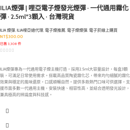
ILIA煙彈 | 哩亞電子煙發光煙彈 · 一代通用霧化
彈 · 2.5ml*3顆入 · 台灣現貨
ILIA 煙彈
,
ILIA哩亞總代理
,
電子煙推薦
,
電子煙煙彈
,
電子菸線上購買
NT$
300.00
已售 3,308 件
ILIA煙彈專為一代通用電子煙主機打造，採用2.5ml大容量設計，每盒3顆
裝，可滿足日常使用需求。搭載高品質陶瓷霧化芯，帶來均勻細膩的霧化
效果與穩定的風味還原，口感順暢自然。提供多款熱門口味可供選擇，支
援市面多數一代通用主機，安裝快速、相容性高，並結合透明發光設計，
兼具極高的辨識度與科技感。