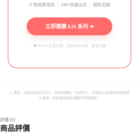
17 款經典現貨 ｜ 24H 快速出貨 ｜ 隱私包裝
立即選購 ILIA 系列 ➔
🛡️ 100% 正品保證 · 支援貨到付款 · 售後完善
⚠️ 警告：本產品含有尼古丁，具有成癮性。未成年人、孕婦及心血管疾病患者禁
止使用。拆封後因衛生問題不提供退換。
評價 (0)
商品評價