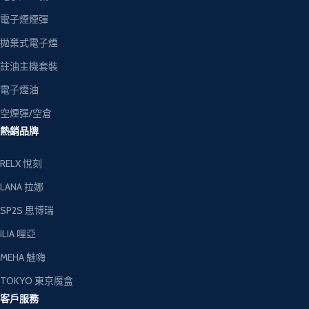
電子煙煙彈
拋棄式電子煙
註油主機套裝
電子煙油
空煙彈/空倉
熱銷品牌
RELX 悅刻
LANA 拉娜
SP2S 思博瑞
ILIA 哩亞
MEHA 魅嗨
TOKYO 東京魔盒
客戶服務