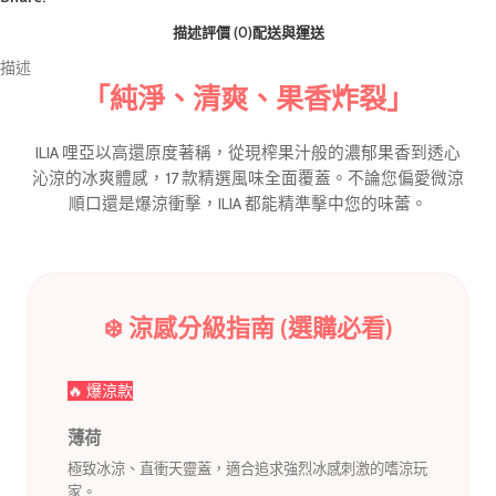
描述
評價 (0)
配送與運送
描述
「純淨、清爽、果香炸裂」
ILIA 哩亞以高還原度著稱，從現榨果汁般的濃郁果香到透心
沁涼的冰爽體感，17 款精選風味全面覆蓋。不論您偏愛微涼
順口還是爆涼衝擊，ILIA 都能精準擊中您的味蕾。
❄️ 涼感分級指南 (選購必看)
🔥 爆涼款
薄荷
極致冰涼、直衝天靈蓋，適合追求強烈冰感刺激的嗜涼玩
家。