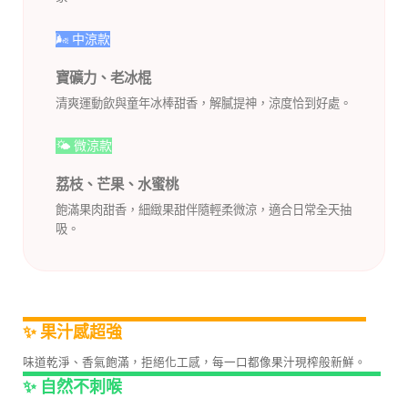
🌬️ 中涼款
寶礦力、老冰棍
清爽運動飲與童年冰棒甜香，解膩提神，涼度恰到好處。
🌤️ 微涼款
荔枝、芒果、水蜜桃
飽滿果肉甜香，細緻果甜伴隨輕柔微涼，適合日常全天抽
吸。
✨ 果汁感超強
味道乾淨、香氣飽滿，拒絕化工感，每一口都像果汁現榨般新鮮。
✨ 自然不刺喉