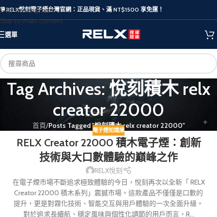
Skip to navigation
🛡️ RELX悅刻電子煙台灣官網：正品現貨、滿 NT$1500 享免運！
Skip to main content
選單
Tag Archives: 悅刻積木 relx
creator 22000
首頁
/
Posts Tagged "悅刻積木 relx creator 22000"
電子煙知識庫
RELX Creator 22000 積木電子煙：創新
技術與大口數體驗的巔峰之作
RELX悅刻
在電子煙市場不斷追求極致體驗的今日，悅刻再次以全新「 RELX
Creator 22000 積木系列」震撼市場。這款產品不僅僅是口數的
提升，更是對霧化技術、智能交互與用戶體驗的一次全面升級。
對於追求長續航、穩定風味與個性化調節的用戶而言，R...