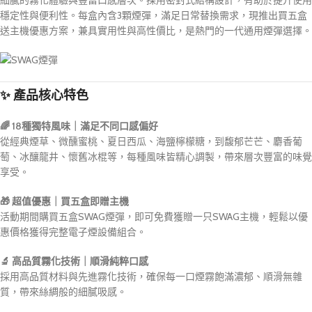
細膩的霧化體驗與豐富口感層次。採用密封式結構設計，有助於提升使用
穩定性與便利性。每盒內含3顆煙彈，滿足日常替換需求，現推出買五盒
送主機優惠方案，兼具實用性與高性價比，是熱門的一代通用煙彈選擇。
✨ 產品核心特色
🌈 18種獨特風味｜滿足不同口感偏好
從經典煙草、微醺蜜桃、夏日西瓜、海鹽檸檬糖，到馥郁芒芒、麝香葡
萄、冰釀龍井、懷舊冰棍等，每種風味皆精心調製，帶來層次豐富的味覺
享受。
🎁 超值優惠｜買五盒即贈主機
活動期間購買五盒SWAG煙彈，即可免費獲贈一只SWAG主機，輕鬆以優
惠價格獲得完整電子煙設備組合。
🔬 高品質霧化技術｜順滑純粹口感
採用高品質材料與先進霧化技術，確保每一口煙霧飽滿濃郁、順滑無雜
質，帶來絲綢般的細膩吸感。