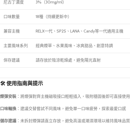
尼古丁濃度
3%（30mg/ml）
口味數量
18種（持續更新中）
兼容主機
RELX一代、SP2S、LANA、Candy等一代通用主機
主要風味系列
經典煙草、水果風味、冰爽甜品、創意特調
保存建議
請存放於陰涼乾燥處，避免陽光直射
🛠️ 使用指南與提示
煙彈安裝
：將煙彈對齊主機磁吸接口輕輕插入，吸附穩固後即可直接使用
口味輪換
：建議交替嘗試不同風味，避免單一口味疲勞，探索最愛口感
儲存建議
：未拆封煙彈請直立存放，避免高溫或潮濕環境以維持風味品質