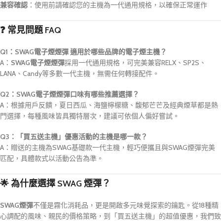
兼容確認
：使用前請確認您的主機為一代通用規格，以確保正常運作
❓ 常見問題 FAQ
Q1：SWAG電子煙煙彈 適用於哪些品牌的電子煙主機？
A：
SWAG電子煙煙彈
採用一代通用規格，可完美兼容RELX、SP2S、
LANA、Candy等多數一代主機，無需任何轉接配件。
Q2：SWAG電子煙煙彈口味有哪些推薦選擇？
A：根據用戶反饋，夏日西瓜、海鹽檸檬糖、馥郁芒芒及經典煙草都是熱
門選擇，每種風味皆具獨特層次，建議可依個人偏好嘗試。
Q3：「買五送主機」優惠活動的主機是哪一款？
A：贈送的主機為SWAG基礎款一代主機，輕巧便攜且與SWAG煙彈完美
匹配，具體款式以活動公告為準。
🌟 為什麼選擇 SWAG 煙彈？
SWAG煙彈
不僅是霧化消耗品，更是開啟多元味覺探索的鑰匙。從18種精
心調配的風味、親民的價格策略，到「買五送主機」的超值優惠，我們致