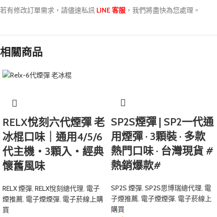
若有修改訂單需求，請儘速私訊
LINE 客服
，我們將盡快為您處理。
相關商品
SP2S煙彈 | SP2一代通
RELX悅刻六代煙彈 老
用煙彈 · 3顆裝 · 多款
冰棍口味｜通用4/5/6
熱門口味 · 台灣現貨 #
代主機・3顆入・經典
熱銷爆款#
懷舊風味
SP2S 煙彈
,
SP2S思博瑞總代理
,
電
RELX 煙彈
,
RELX悅刻總代理
,
電子
子煙推薦
,
電子煙煙彈
,
電子菸線上
煙推薦
,
電子煙煙彈
,
電子菸線上購
購買
買