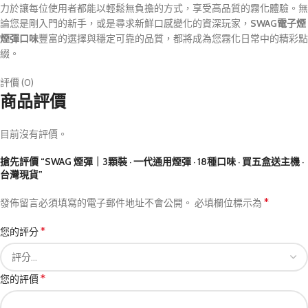
力於讓每位使用者都能以輕鬆無負擔的方式，享受高品質的霧化體驗。無
論您是剛入門的新手，或是尋求新鮮口感變化的資深玩家，
SWAG電子煙
煙彈口味
豐富的選擇與穩定可靠的品質，都將成為您霧化日常中的精彩點
綴。
評價 (0)
商品評價
目前沒有評價。
搶先評價 “SWAG 煙彈｜3顆裝 · 一代通用煙彈 · 18種口味 · 買五盒送主機 ·
台灣現貨”
*
發佈留言必須填寫的電子郵件地址不會公開。
必填欄位標示為
*
您的評分
*
您的評價