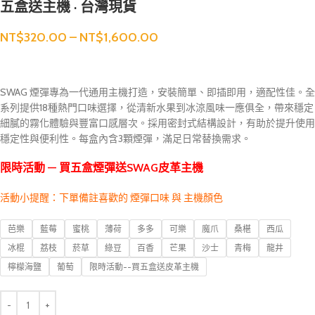
五盒送主機 · 台灣現貨
NT$
320.00
–
NT$
1,600.00
SWAG 煙彈專為一代通用主機打造，安裝簡單、即插即用，適配性佳。全
系列提供18種熱門口味選擇，從清新水果到冰涼風味一應俱全，帶來穩定
細膩的霧化體驗與豐富口感層次。採用密封式結構設計，有助於提升使用
穩定性與便利性。每盒內含3顆煙彈，滿足日常替換需求。
限時活動 — 買五盒煙彈送SWAG皮革主機
活動小提醒：下單備註喜歡的 煙彈口味 與 主機顏色
芭樂
藍莓
蜜桃
薄荷
多多
可樂
魔爪
桑椹
西瓜
冰棍
荔枝
菸草
綠豆
百香
芒果
沙士
青梅
龍井
檸檬海鹽
葡萄
限時活動--買五盒送皮革主機