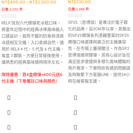
NT$
330.00
NT$
400.00
–
NT$
2,200.00
已售 3,288 件
已售 3,370 件
SP2S（思博瑞）是專注於電子霧
RELX 悅刻六代煙彈老冰棍口味，
化的品牌。自2016年以來，其推出
將童年記憶中的經典冰棒風味融入
的SP2S煙彈系列憑藉豐富的SP2S
口感設計，甜而不膩的奶香與清爽
煙彈口味選擇與廣泛的主機兼容
冰感相互交織，入口柔順自然。適
性，在市場上獲得關注。作為SP2
用於 RELX 4 代、5 代及 6 代主機，
思博瑞通用煙彈，其核心設計旨在
每盒 3 顆裝，方便日常替換使用，
滿足追求便捷與多樣化風味體驗的
讓熟悉的經典風味隨時陪伴左右。
用戶需求。下單時如有遇到問題請
限時優惠：買4盒煙彈+600元送6
及時聯繫下方客服LINE，提供24小
代主機（下單備註口味與顏色）
時在線客服支援。