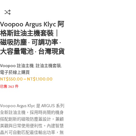
Voopoo Argus Klyc 阿
格斯註油主機套裝｜
磁吸防塵 · 可調功率 ·
大容量電池 · 台灣現貨
Voopoo 註油主機
,
註油主機套裝
,
電子菸線上購買
NT$
550.00
–
NT$
1,100.00
已售 363 件
Voopoo Argus Klyc 是 ARGUS 系列
全新註油主機，採用時尚簡約機身
搭配創新的磁吸防塵蓋設計，兼顧
美觀與日常使用便利性。內建智慧
晶片可自動匹配最佳輸出功率，無