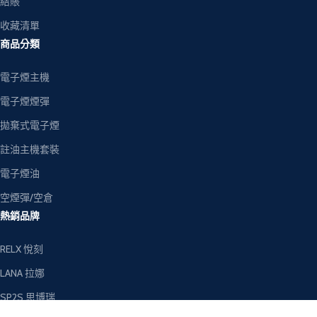
結賬
收藏清單
商品分類
電子煙主機
電子煙煙彈
拋棄式電子煙
註油主機套裝
電子煙油
空煙彈/空倉
熱銷品牌
RELX 悅刻
LANA 拉娜
SP2S 思博瑞