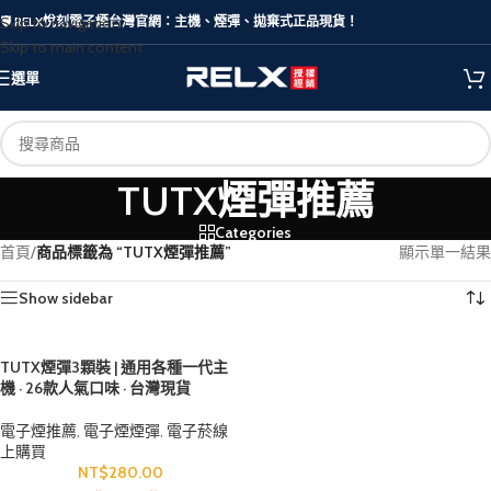
Skip to navigation
🛡️ RELX悅刻電子煙台灣官網：主機、煙彈、拋棄式正品現貨！
Skip to main content
選單
TUTX煙彈推薦
Categories
首頁
/
商品標籤為 “TUTX煙彈推薦”
顯示單一結果
Show sidebar
TUTX煙彈3顆裝 | 通用各種一代主
機 · 26款人氣口味 · 台灣現貨
電子煙推薦
,
電子煙煙彈
,
電子菸線
上購買
NT$
280.00