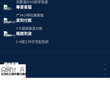
消費滿1500即享免運
專業客服
7*24小時在線客服
貨到付款
7-11 超商取貨付款
極速到貨
2-4個工作日宅配到府
購物導覽
商品分類
熱銷品牌
首頁
商店
購物車
我的賬戶
LINE客服
客戶服務
官方 LINE 客服
Copyright © 2026
RELX悅刻電子煙台灣官網
版权所有