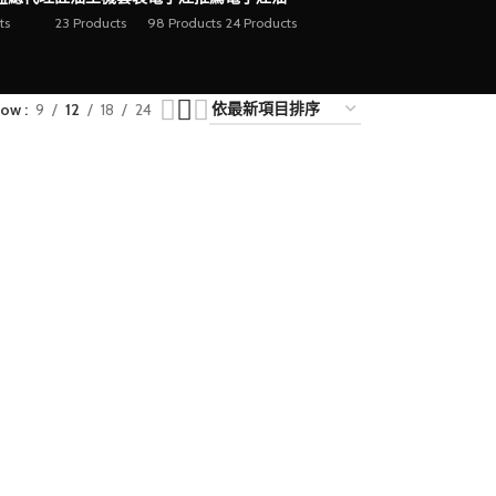
ts
23 Products
98 Products
24 Products
how
9
12
18
24