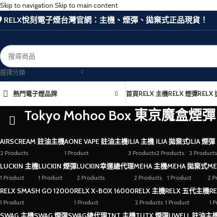
Skip to navigation
Skip to main content
🛡️ RELX悅刻電子煙台灣官網：主機、煙彈、拋棄式正品現貨！
選擇分類
熱門電子煙品牌
首頁
RELX 主機
RELX 煙彈
RELX
Tokyo Mohoo Box 東京魔盒煙彈
AIRSCREAM 註油主機
AONE VAPE 註油主機
ILIA 主機
ILIA 拋棄式
ILIA 煙彈
2 Products
1 Product
3 Products
2 Products
2 Products
LUCKIN 主機
LUCKIN 煙彈
LUCKIN幸運總代理
MEHA 主機
MEHA 拋棄式
ME
1 Product
1 Product
2 Products
2 Products
1 Product
2 P
RELX SMASH GO 12000
RELX X-BOX 16000
RELX 主機
RELX 五代主機
R
1 Product
1 Product
2 Products
1 Product
1 
SWAG 主機
SWAG 煙彈
SWAG總代理
TNT 主機
TUTX 煙彈
UWELL 註油主