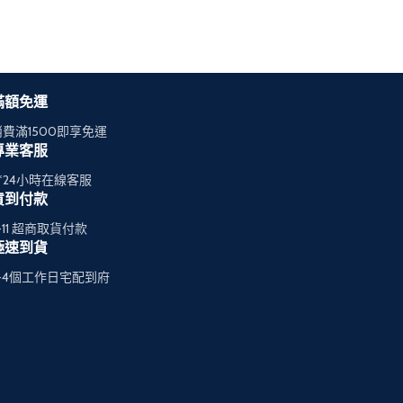
滿額免運
消費滿1500即享免運
專業客服
7*24小時在線客服
貨到付款
-11 超商取貨付款
極速到貨
2-4個工作日宅配到府