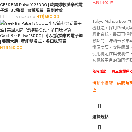
已售 1,902 件
GEEK BAR Pulse X 25000 | 歐美爆款拋棄式電
子煙 · 3D螢幕 | 台灣現貨 · 貨到付款
NT$
680.00
NT$
750.00
Tokyo Mohoo B
機打造，採用12ml
霧化系統，最高可達約
Geek Bar Pulse 15000口小火箭拋棄式電子煙
款熱門口味涵蓋水果
| 美國大牌 · 智能雙模式・多口味現貨
還原度高。安裝簡單
NT$
650.00
使用穩定性與便利性
味體驗用戶的熱門煙
限時活動 -- 買三盒煙彈
活動小提醒：結賬時可
色
選擇規格