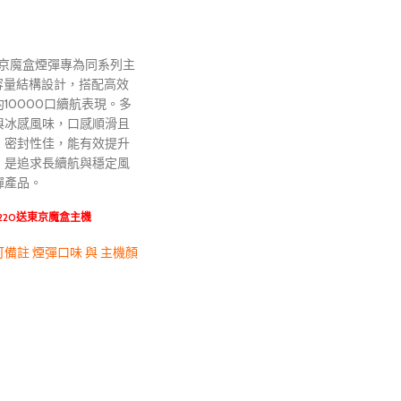
ox 東京魔盒煙彈專為同系列主
大容量結構設計，搭配高效
10000口續航表現。多
與冰感風味，口感順滑且
、密封性佳，能有效提升
，是追求長續航與穩定風
彈產品。
+220送東京魔盒主機
備註 煙彈口味 與 主機顏