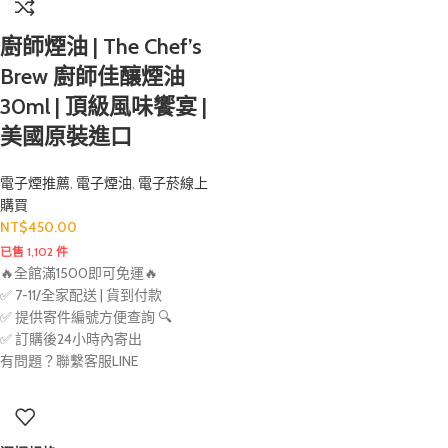
廚師煙油 | The Chef’s
Brew 廚師佳釀煙油
30ml | 頂級風味饗宴 |
美國原裝進口
電子煙推薦
,
電子煙油
,
電子菸線上
購買
NT$
450.00
已售 1,102 件
🔥全館滿1500即可免運🔥
✅ 7-11/全家配送 | 貨到付款
✅ 提供寄件編號方便查詢 🔍
✅ 訂購後24小時內寄出
有問題？聯繫客服LINE