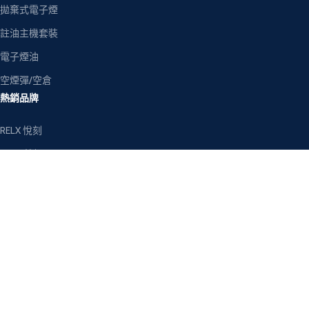
拋棄式電子煙
註油主機套裝
電子煙油
空煙彈/空倉
熱銷品牌
RELX 悅刻
LANA 拉娜
SP2S 思博瑞
ILIA 哩亞
MEHA 魅嗨
TOKYO 東京魔盒
客戶服務
關於我們