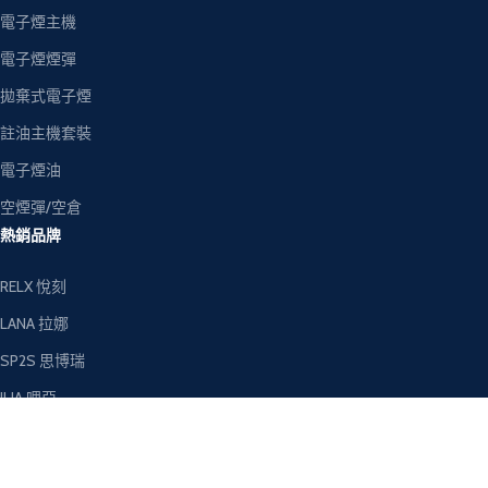
電子煙主機
電子煙煙彈
拋棄式電子煙
註油主機套裝
電子煙油
空煙彈/空倉
熱銷品牌
RELX 悅刻
LANA 拉娜
SP2S 思博瑞
ILIA 哩亞
MEHA 魅嗨
TOKYO 東京魔盒