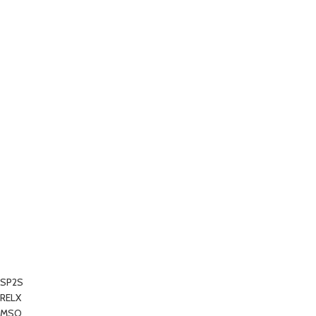
SP2S
RELX
MSO