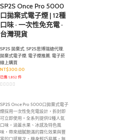
SP2S Once Pro 5000
口拋棄式電子煙 | 12種
口味 · 一次性免充電 ·
台灣現貨
SP2S 拋棄式
,
SP2S思博瑞總代理
,
拋棄式電子煙
,
電子煙推薦
,
電子菸
線上購買
NT$
300.00
已售 1,852 件
SP2S Once Pro 5000口拋棄式電子
煙採用一次性免充電設計，拆封即
可立即使用。全系列提供12種人氣
口味，涵蓋水果、冰感及特色風
味，帶來細膩飽滿的霧化效果與豐
富的口感層次。機身輕巧易攜，無