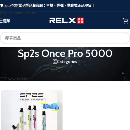
Skip to navigation
🛡️ RELX悅刻電子煙台灣官網：主機、煙彈、拋棄式正品現貨！
Skip to main content
選單
Sp2s Once Pro 5000
Categories
首頁
/
商品標籤為 “Sp2s Once Pro 5000”
顯示單一結果
Show sidebar