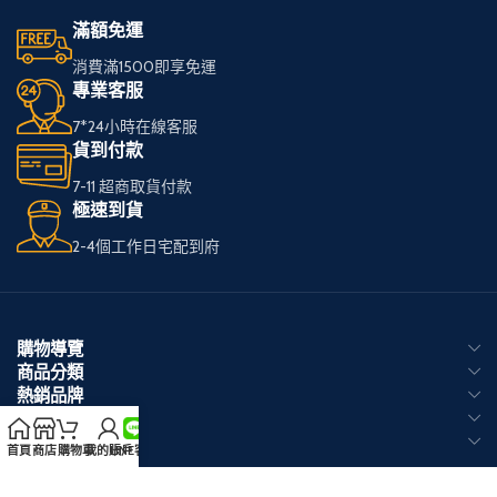
滿額免運
消費滿1500即享免運
專業客服
7*24小時在線客服
貨到付款
7-11 超商取貨付款
極速到貨
2-4個工作日宅配到府
購物導覽
商品分類
熱銷品牌
客戶服務
官方 LINE 客服
首頁
商店
購物車
我的賬戶
LINE客服