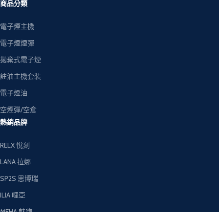
商品分類
電子煙主機
電子煙煙彈
拋棄式電子煙
註油主機套裝
電子煙油
空煙彈/空倉
熱銷品牌
RELX 悅刻
LANA 拉娜
SP2S 思博瑞
ILIA 哩亞
MEHA 魅嗨