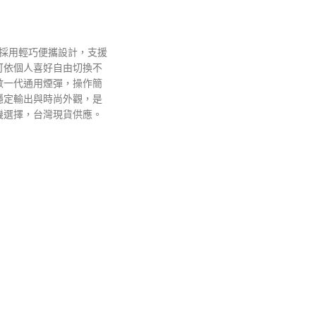
機採用輕巧便攜設計，支援
可依個人喜好自由切換不
數一代通用煙彈，操作簡
穩定輸出與時尚外觀，是
機選擇，台灣現貨供應。