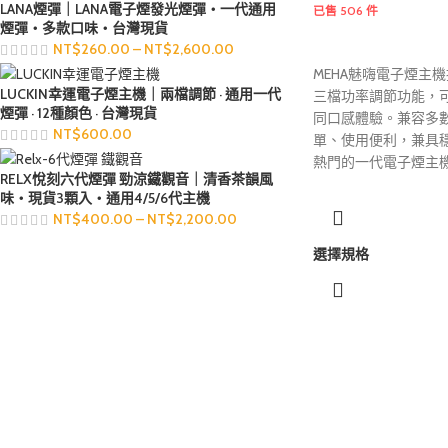
LANA煙彈｜LANA電子煙發光煙彈・一代通用
已售 506 件
煙彈・多款口味・台灣現貨
NT$
260.00
–
NT$
2,600.00
MEHA魅嗨電子煙主
LUCKIN幸運電子煙主機｜兩檔調節 · 通用一代
三檔功率調節功能，
煙彈 · 12種顏色 · 台灣現貨
同口感體驗。兼容多
NT$
600.00
單、使用便利，兼具
熱門的一代電子煙主
RELX悅刻六代煙彈 勁涼鐵觀音｜清香茶韻風
味・現貨3顆入・通用4/5/6代主機
NT$
400.00
–
NT$
2,200.00
選擇規格