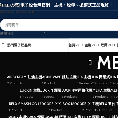
🛡️ RELX悅刻電子煙台灣官網：主機、煙彈、拋棄式正品現貨！
Skip to navigation
Skip to main content
選擇分類
熱門電子煙品牌
首頁
RELX 主機
RELX 煙彈
RELX
M
AIRSCREAM 註油主機
AONE VAPE 註油主機
ILIA 主機
ILIA 拋棄式
ILIA
2 Products
1 Product
3 Products
2 Products
2 Pro
LUCKIN 主機
LUCKIN 煙彈
LUCKIN幸運總代理
MEHA 主機
ME
1 Product
1 Product
2 Products
2 Products
1 Pro
RELX SMASH GO 12000
RELX X-BOX 16000
RELX 主機
RELX 五代
1 Product
1 Product
2 Products
1 Product
SWAG 主機
SWAG 煙彈
SWAG總代理
TNT 主機
TUTX 煙彈
UWELL 