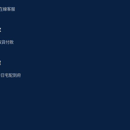
時在線客服
款
商取貨付款
貨
作日宅配到府