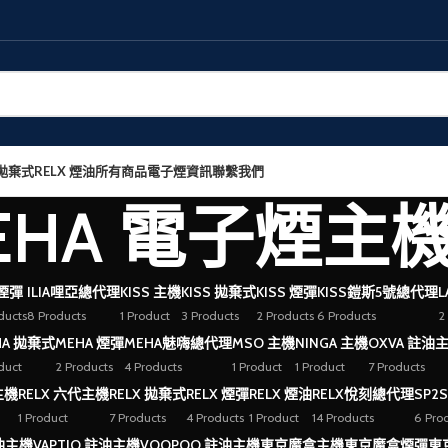
 拋棄式
RELX 煙油
所有商品
電子煙資訊
聯繫我們
EHA 電子煙主
 煙彈
ILIA哩亞總代理
KISS 主機
KISS 拋棄式
KISS 煙彈
KISS鎧斯5號總代理
L
ducts
8 Products
1 Product
3 Products
2 Products
6 Products
2
HA 拋棄式
MEHA 煙彈
MEHA魅嗨總代理
MSO 主機
NINGA 主機
OXVA 註油
duct
2 Products
4 Products
1 Product
1 Product
7 Products
主機
RELX 六代主機
RELX 拋棄式
RELX 煙彈
RELX 煙油
RELX悅刻總代理
SP2
1 Product
7 Products
4 Products
1 Product
14 Products
6 Pro
註油主機
VAPTIO 註油主機
VOOPOO 註油主機
東京魔盒主機
東京魔盒煙彈
東