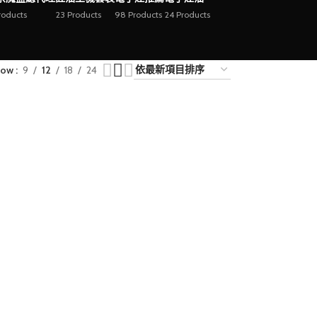
roducts
23 Products
98 Products
24 Products
how
9
12
18
24