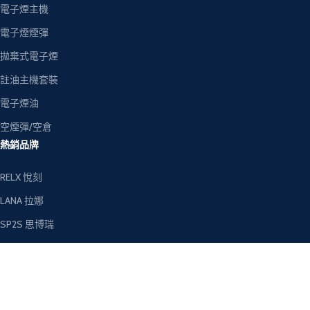
電子煙主機
電子煙煙彈
拋棄式電子煙
註油主機套裝
電子煙油
空煙彈/空倉
熱銷品牌
RELX 悅刻
LANA 拉娜
SP2S 思博瑞
ILIA 哩亞
MEHA 魅嗨
TOKYO 東京魔盒