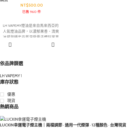
NT$
500.00
已售 960 件
LH VAPEMY煙油是來自馬來西亞的
人氣煙油品牌，以濃郁果香、清爽
冰感與穩定品質深受電子煙玩家喜
愛。30ml容量設計搭配12種熱門口
選擇規格
味選擇，涵蓋水果、飲料及特色調
飲系列，能滿足不同使用者對風味
的需求，是許多電子煙愛好者長期
依品牌篩選
回購的熱門選擇。
LH VAPEMY
1
庫存狀態
優惠
現貨
熱銷商品
LUCKIN幸運電子煙主機｜兩檔調節 · 通用一代煙彈 · 12種顏色 · 台灣現貨