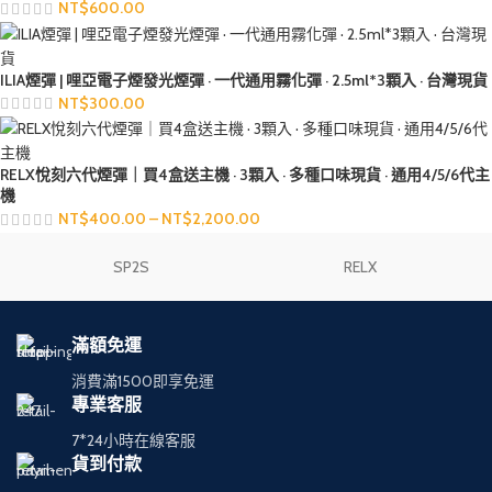
NT$
600.00
ILIA煙彈 | 哩亞電子煙發光煙彈 · 一代通用霧化彈 · 2.5ml*3顆入 · 台灣現貨
NT$
300.00
RELX悅刻六代煙彈｜買4盒送主機 · 3顆入 · 多種口味現貨 · 通用4/5/6代主
機
NT$
400.00
–
NT$
2,200.00
SP2S
RELX
滿額免運
消費滿1500即享免運
專業客服
7*24小時在線客服
貨到付款