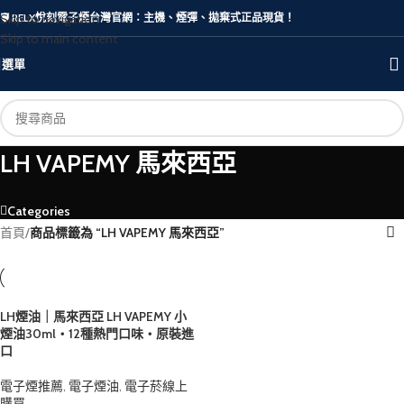
Skip to navigation
🛡️ RELX悅刻電子煙台灣官網：主機、煙彈、拋棄式正品現貨！
Skip to main content
選單
LH VAPEMY 馬來西亞
Categories
首頁
/
商品標籤為 “LH VAPEMY 馬來西亞”
LH煙油｜馬來西亞 LH VAPEMY 小
煙油30ml・12種熱門口味・原裝進
口
電子煙推薦
,
電子煙油
,
電子菸線上
購買