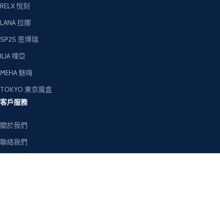
RELX 悅刻
LANA 拉娜
SP2S 思博瑞
ILIA 哩亞
MEHA 魅嗨
TOKYO 東京魔盒
客戶服務
關於我們
聯絡我們
退換貨政策
隱私權政策
電子煙資訊
官方 LINE 客服