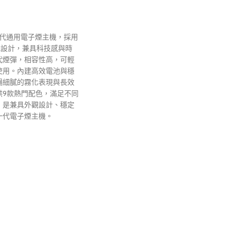
列一代通用電子煙主機，採用
光設計，兼具科技感與時
代煙彈，相容性高，可輕
使用。內建高效電池與穩
暢細膩的霧化表現與長效
供9款熱門配色，滿足不同
，是兼具外觀設計、穩定
一代電子煙主機。