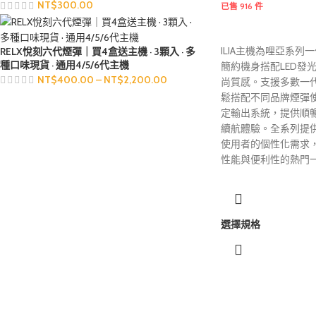
NT$
300.00
已售 916 件
ILIA主機為哩亞系
RELX悅刻六代煙彈｜買4盒送主機 · 3顆入 · 多
種口味現貨 · 通用4/5/6代主機
簡約機身搭配LED發
NT$
400.00
–
NT$
2,200.00
尚質感。支援多數一
鬆搭配不同品牌煙彈
定輸出系統，提供順
續航體驗。全系列提
使用者的個性化需求
性能與便利性的熱門
選擇規格