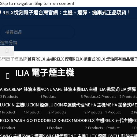
Skip to navigation
Skip to main content
🛡️ RELX悅刻電子煙台灣官網：主機、煙彈、拋棄式正品現貨！
選擇分類
熱門電子煙品牌
首頁
RELX 主機
RELX 煙彈
RELX 拋棄式
RELX 煙油
所有商品
電
ILIA 電子煙主機
AIRSCREAM 註油主機
AONE VAPE 註油主機
ILIA 主機
ILIA 拋棄式
ILIA 煙彈
2 Products
1 Product
3 Products
2 Products
2 Products
LUCKIN 主機
LUCKIN 煙彈
LUCKIN幸運總代理
MEHA 主機
MEHA 拋棄式
ME
1 Product
1 Product
2 Products
2 Products
1 Product
2 P
RELX SMASH GO 12000
RELX X-BOX 16000
RELX 主機
RELX 五代主機
R
1 Product
1 Product
2 Products
1 Product
1 
SWAG 主機
SWAG 煙彈
SWAG總代理
TNT 主機
TUTX 煙彈
UWELL 註油主