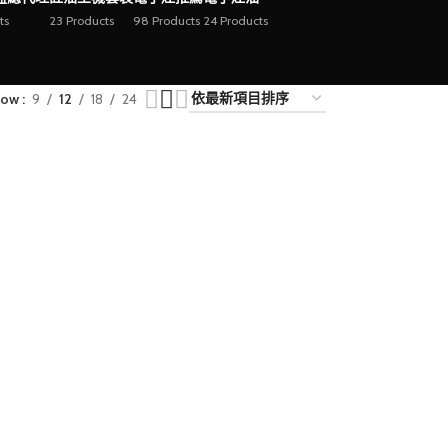
ts
23 Products
98 Products
24 Products
how
9
12
18
24