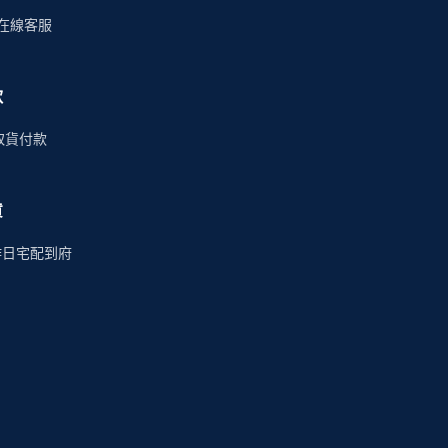
時在線客服
款
商取貨付款
貨
作日宅配到府