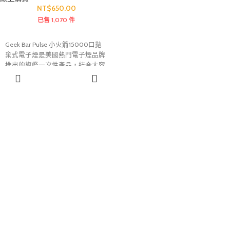
NT$
650.00
已售 1,070 件
Geek Bar Pulse 小火箭15000口拋
棄式電子煙是美國熱門電子煙品牌
推出的旗艦一次性產品，結合大容
量煙油、可充電設計與雙模式輸出
選擇規格
功能，兼顧續航表現與口感體驗。
內建智慧顯示螢幕，可即時查看電
量及煙油餘量。多款人氣水果與冰
感口味可供選擇，霧化細膩、風味
還原度高，是追求便利與長效續航
玩家的熱門選擇。