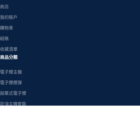
商店
我的賬戶
購物車
結賬
收藏清單
商品分類
電子煙主機
電子煙煙彈
拋棄式電子煙
註油主機套裝
電子煙油
空煙彈/空倉
熱銷品牌