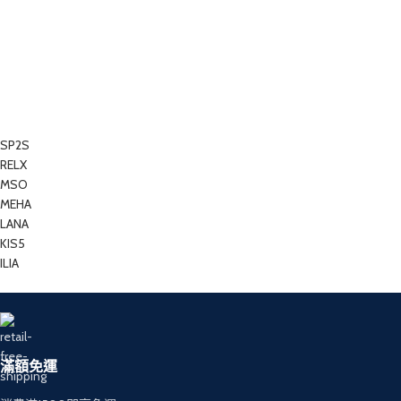
SP2S
RELX
MSO
MEHA
LANA
KIS5
ILIA
滿額免運