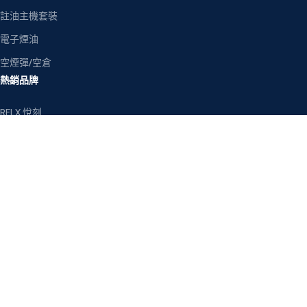
註油主機套裝
電子煙油
空煙彈/空倉
熱銷品牌
RELX 悅刻
LANA 拉娜
SP2S 思博瑞
ILIA 哩亞
MEHA 魅嗨
TOKYO 東京魔盒
客戶服務
關於我們
聯絡我們