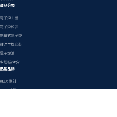
商品分類
電子煙主機
電子煙煙彈
拋棄式電子煙
註油主機套裝
電子煙油
空煙彈/空倉
熱銷品牌
RELX 悅刻
LANA 拉娜
SP2S 思博瑞
ILIA 哩亞
MEHA 魅嗨