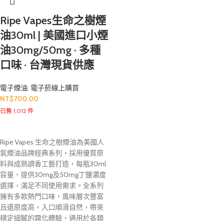
Ripe Vapes生命之樹煙
油30ml | 美國進口小煙
油30mg/50mg · 多種
口味 · 台灣現貨供應
電子煙油
,
電子菸線上購買
NT$
700.00
已售 1,012 件
Ripe Vapes 生命之樹煙油為美國人
氣煙油品牌經典系列，採用優質原
料與成熟調香工藝打造，每瓶30ml
容量，提供30mg及50mg丁鹽濃度
選擇，滿足不同使用需求。全系列
擁有多款熱門口味，風味層次豐富
且還原度高，入口順滑自然，帶來
穩定細膩的霧化體驗，適用於各類