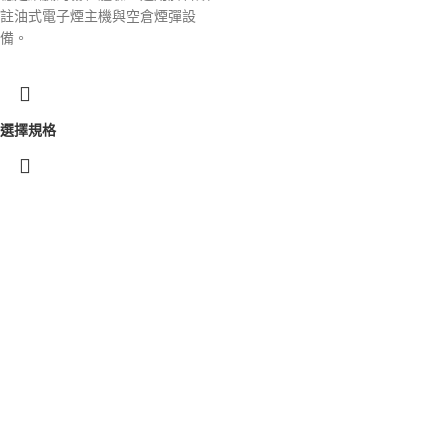
註油式電子煙主機與空倉煙彈設
備。
選擇規格