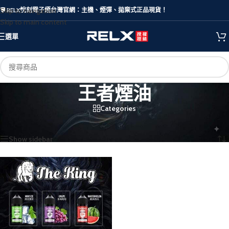
Skip to navigation
🛡️ RELX悅刻電子煙台灣官網：主機、煙彈、拋棄式正品現貨！
Skip to main content
選單
王者煙油
Categories
首頁
/
商品標籤為 “王者煙油”
顯示單一結果
Show sidebar