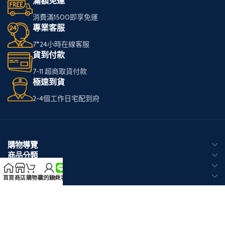
滿額免運
消費滿1500即享免運
專業客服
7*24小時在線客服
貨到付款
7-11 超商取貨付款
極速到貨
2-4個工作日宅配到府
購物導覽
商品分類
熱銷品牌
客戶服務
首頁
商店
購物車
我的賬戶
LINE客服
官方 LINE 客服
Copyright © 2026
RELX悅刻電子煙台灣官網
版权所有