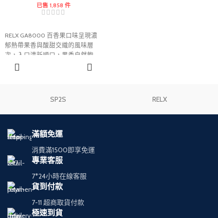
已售 1,858 件
RELX GA8000 百香果口味呈現濃
郁熱帶果香與酸甜交織的風味層
次，入口清新順口，果香自然飽
滿。RELX GA8000 系列採用大容
選擇規格
量設計與便攜機身，帶來穩定且持
久的使用體驗，適合喜愛水果系口
味的使用者。
SP2S
RELX
滿額免運
消費滿1500即享免運
專業客服
7*24小時在線客服
貨到付款
7-11 超商取貨付款
極速到貨