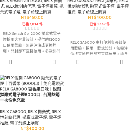
RELX Smash Go 12000
,
RELX 拋棄
RELX GA8000
,
RELX 拋棄式
,
RELX
式
,
RELX悅刻總代理
,
電子煙推薦
,
拋
悅刻總代理
,
拋棄式電子煙
,
電子煙
棄式電子煙
,
電子菸線上購買
推薦
,
電子菸線上購買
NT$
450.00
NT$
400.00
已售 1,834 件
已售 1,667 件
RELX Smash Go 12000 拋棄式電子
煙採用大容量設計，提供約12000
RELX GA8000 主打便利與長效使
口使用體驗，無需注油或更換煙
用體驗，採用一體式設計，無需注
彈，開封即可直接使用。多款熱門
油或更換煙彈即可直接使用。機身
口味可選，涵蓋水果與冰感系列，
輕巧便攜，適合日常外出攜帶，多
選擇規格
選擇規格
適合日常攜帶
口感穩定順滑，
款水果、飲料與冰感口味可選，滿
與追求便利性的使用者。
足不同使用偏好。
RELX GA8000 百香果口味｜悅刻
拋棄式電子煙8000口 · 台灣熱銷 ·
一次性免充電
RELX GA8000
,
RELX 拋棄式
,
RELX
悅刻總代理
,
拋棄式電子煙
,
電子煙
推薦
,
電子菸線上購買
NT$
400.00