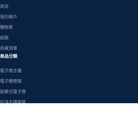
商店
我的賬戶
購物車
結賬
收藏清單
商品分類
電子煙主機
電子煙煙彈
拋棄式電子煙
註油主機套裝
電子煙油
空煙彈/空倉
熱銷品牌