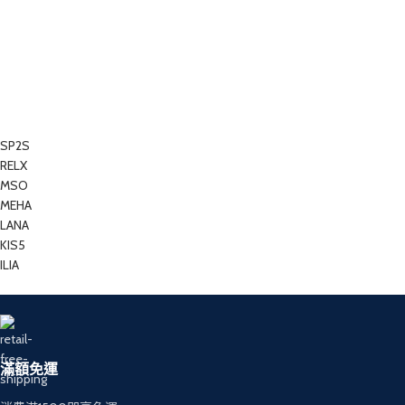
SP2S
RELX
MSO
MEHA
LANA
KIS5
ILIA
滿額免運