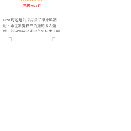
已售 953 件
DIYA 叮啞煙油採用食品級原料調
配，專注於提供無負擔的吸入體
驗。無論您是尋求完全無尼古丁的
純淨風味，還是渴望強烈滿足感的
選擇規格
高濃度玩家，DIYA 都能以 30ML 的
輕巧設計，成為您日常生活中不可
或缺的補給伴侶。