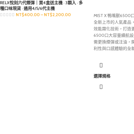
RELX悅刻六代煙彈｜買4盒送主機 · 3顆入 · 多
種口味現貨 · 通用4/5/6代主機
NT$
400.00
–
NT$
2,200.00
MIST X 鴨嘴獸65
全新上市的人氣產品
效能霧化技術，打造
6500口大容量續航
需更換煙彈或注油，
利性與口感體驗的全
選擇規格