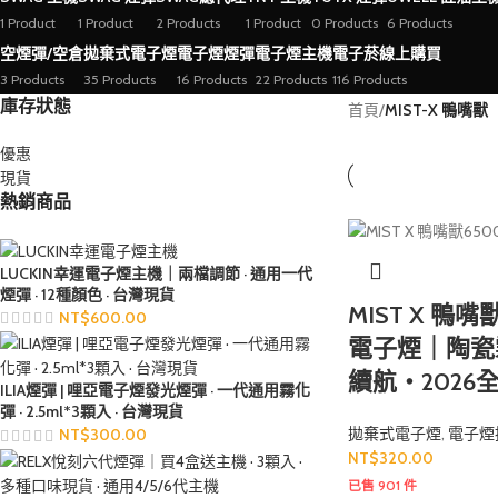
1 Product
1 Product
2 Products
1 Product
0 Products
6 Products
空煙彈/空倉
拋棄式電子煙
電子煙煙彈
電子煙主機
電子菸線上購買
3 Products
35 Products
16 Products
22 Products
116 Products
庫存狀態
首頁
/
MIST-X 鴨嘴獸
優惠
現貨
熱銷商品
LUCKIN幸運電子煙主機｜兩檔調節 · 通用一代
煙彈 · 12種顏色 · 台灣現貨
MIST X 鴨
NT$
600.00
電子煙｜陶瓷
續航・2026
ILIA煙彈 | 哩亞電子煙發光煙彈 · 一代通用霧化
彈 · 2.5ml*3顆入 · 台灣現貨
拋棄式電子煙
,
電子煙
NT$
300.00
NT$
320.00
已售 901 件