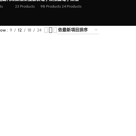
ts
23 Products
98 Products
24 Products
how
9
12
18
24