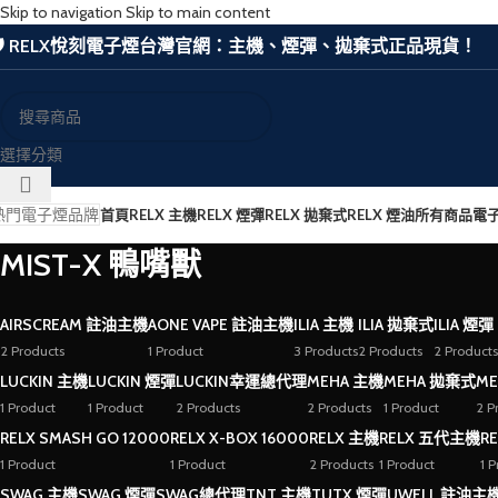
Skip to navigation
Skip to main content
🛡️ RELX悅刻電子煙台灣官網：主機、煙彈、拋棄式正品現貨！
選擇分類
熱門電子煙品牌
首頁
RELX 主機
RELX 煙彈
RELX 拋棄式
RELX 煙油
所有商品
電
MIST-X 鴨嘴獸
AIRSCREAM 註油主機
AONE VAPE 註油主機
ILIA 主機
ILIA 拋棄式
ILIA 煙彈
2 Products
1 Product
3 Products
2 Products
2 Products
LUCKIN 主機
LUCKIN 煙彈
LUCKIN幸運總代理
MEHA 主機
MEHA 拋棄式
ME
1 Product
1 Product
2 Products
2 Products
1 Product
2 P
RELX SMASH GO 12000
RELX X-BOX 16000
RELX 主機
RELX 五代主機
R
1 Product
1 Product
2 Products
1 Product
1 
SWAG 主機
SWAG 煙彈
SWAG總代理
TNT 主機
TUTX 煙彈
UWELL 註油主