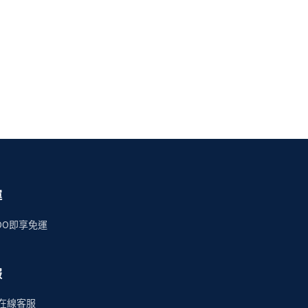
運
00即享免運
服
時在線客服